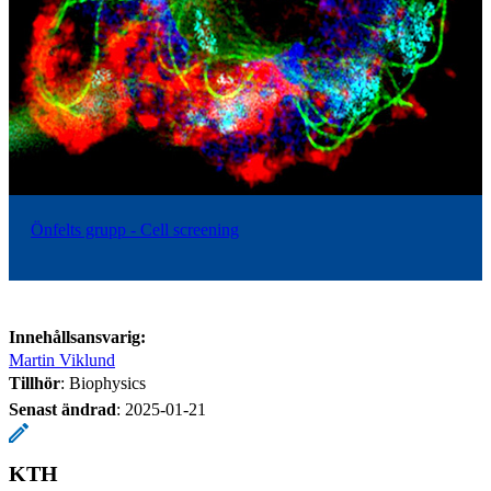
Önfelts grupp - Cell screening
Innehållsansvarig:
Martin Viklund
Tillhör
: Biophysics
Senast ändrad
:
2025-01-21
KTH