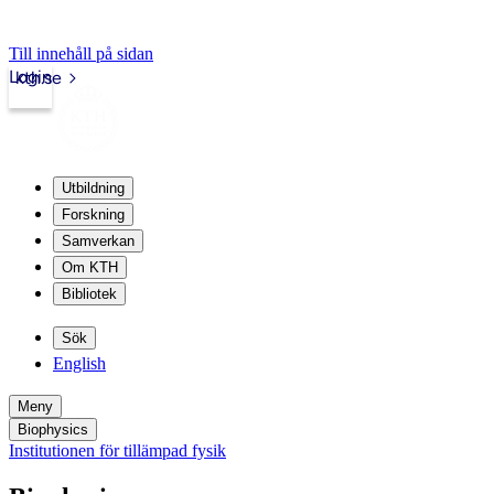
Till innehåll på sidan
Login
kth.se
Utbildning
Forskning
Samverkan
Om KTH
Bibliotek
Sök
English
Meny
Biophysics
Institutionen för tillämpad fysik