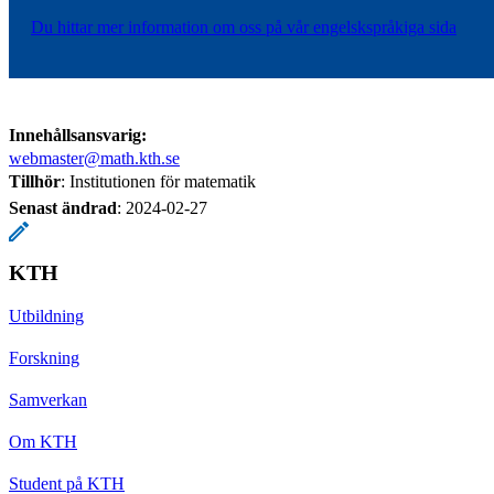
Du hittar mer information om oss på vår engelskspråkiga sida
Innehållsansvarig:
webmaster@math.kth.se
Tillhör
: Institutionen för matematik
Senast ändrad
:
2024-02-27
KTH
Utbildning
Forskning
Samverkan
Om KTH
Student på KTH