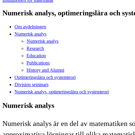
Institutionen för matematik
Numerisk analys, optimeringslära och syst
Om avdelningen
Numerisk analys
Numerisk analys
Research
Education
Publications
History and Alumni
Optimeringslära och systemteori
Division seminars
Numerisk analys, optimeringslära och systemteori
Numerisk analys
Numerisk analys är en del av matematiken so
approximativa lösningar till olika matematis