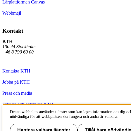
Lärplattformen Canvas
Webbmejl
Kontakt
KTH
100 44 Stockholm
+46 8 790 60 00
Kontakta KTH
Jobba på KTH
Press och media
Faktura och betalning KTH
Denna webbplats använder tjänster som kan lagra information om dig och
Om KTH:s webbplatser
nödvändiga för att webbplatsen ska fungera och andra är valbara.
Tillgänglighetsredogörelse
Hantera valbara tjänster
Tillåt bara nödvändig