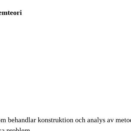
emteori
m behandlar konstruktion och analys av metod
ka problem.