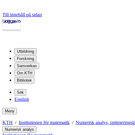
Till innehåll på sidan
Logga in
kth.se
Utbildning
Forskning
Samverkan
Om KTH
Bibliotek
Sök
English
Meny
KTH
Institutionen för matematik
Numerisk analys, optimeringsl
Numerisk analys