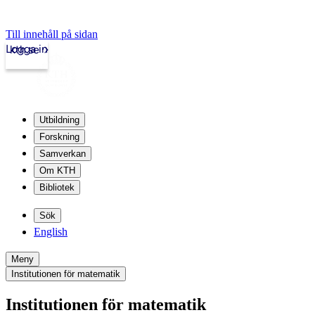
Till innehåll på sidan
Logga in
kth.se
Utbildning
Forskning
Samverkan
Om KTH
Bibliotek
Sök
English
Meny
Institutionen för matematik
Institutionen för matematik