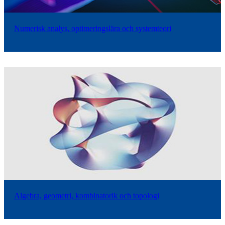
Numerisk analys, optimeringslära och systemteori
Algebra, geometri, kombinatorik och topologi