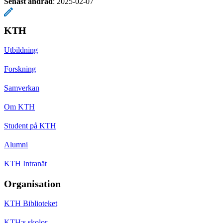
Senast ändrad
:
2025-02-07
KTH
Utbildning
Forskning
Samverkan
Om KTH
Student på KTH
Alumni
KTH Intranät
Organisation
KTH Biblioteket
KTH:s skolor