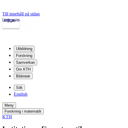
Till innehåll på sidan
Logga in
kth.se
Utbildning
Forskning
Samverkan
Om KTH
Bibliotek
Sök
English
Meny
Forskning i matematik
KTH