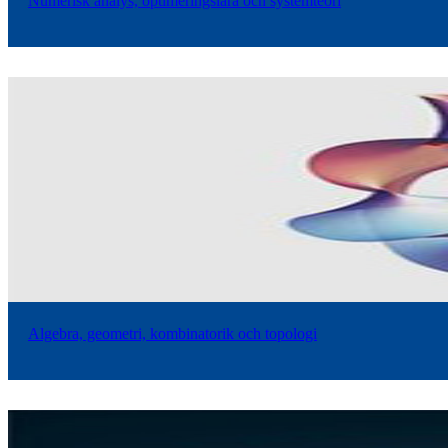
Numerisk analys, optimeringslära och systemteori
Algebra, geometri, kombinatorik och topologi