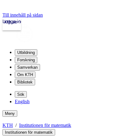
Till innehåll på sidan
Logga in
kth.se
Utbildning
Forskning
Samverkan
Om KTH
Bibliotek
Sök
English
Meny
KTH
Institutionen för matematik
Institutionen för matematik