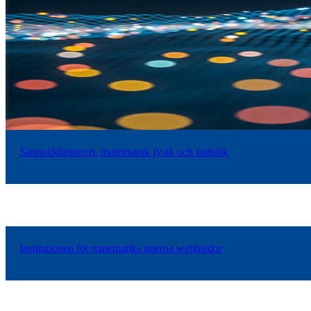
Sannolikhetsteori, matematisk fysik och statistik
Institutionen för matematiks interna webbsidor