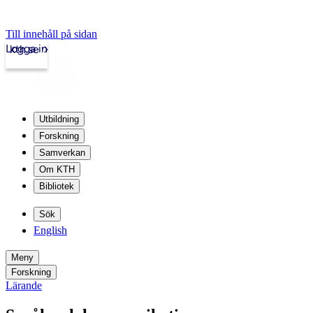
Till innehåll på sidan
Logga in
kth.se
Utbildning
Forskning
Samverkan
Om KTH
Bibliotek
Sök
English
Meny
Forskning
Lärande