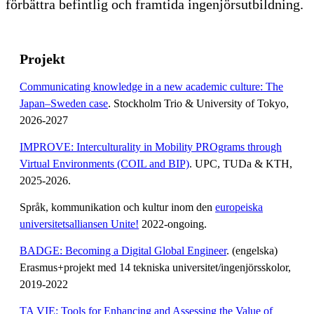
förbättra befintlig och framtida ingenjörsutbildning.
Projekt
Communicating knowledge in a new academic culture: The
Japan–Sweden case
. Stockholm Trio & University of Tokyo,
2026-2027
IMPROVE: Interculturality in Mobility PROgrams through
Virtual Environments (COIL and BIP)
. UPC, TUDa & KTH,
2025-2026.
Språk, kommunikation och kultur inom den
europeiska
universitetsalliansen Unite!
2022-ongoing.
BADGE: Becoming a Digital Global Engineer
. (engelska)
Erasmus+projekt med 14 tekniska universitet/ingenjörsskolor,
2019-2022
TA VIE: Tools for Enhancing and Assessing the Value of