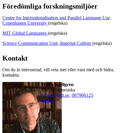
Föredömliga forskningsmiljöer
Centre for Internationalisation and Parallel Language Use,
Copenhagen University
(engelska)
MIT Global Languages
(engelska)
Science Communication Unit, Imperial College
(engelska)
Kontakt
Om du är intresserad, vill veta mer eller vara med och bidra,
kontakta:
Björn Kjellgren
lektor i kinesiska
bjoern@kth.se
,
08790
6125
Profil