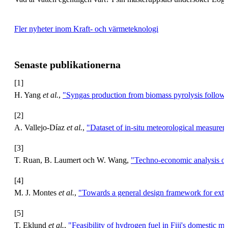
Fler nyheter inom Kraft- och värmeteknologi
Senaste publikationerna
[1]
H. Yang
et al.
,
"Syngas production from biomass pyrolysis followed 
[2]
A. Vallejo-Díaz
et al.
,
"Dataset of in-situ meteorological measure
[3]
T. Ruan, B. Laumert och W. Wang,
"Techno-economic analysis of 
[4]
M. J. Montes
et al.
,
"Towards a general design framework for extern
[5]
T. Eklund
et al.
,
"Feasibility of hydrogen fuel in Fiji's domestic ma