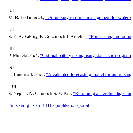
[6]
M. B. Ledari
et al.
,
"Optimizing resource management for water-sm
[7]
S. Z. A. Fakhry, F. Golzar och J. Ardelius,
"Forecasting and optim
[8]
P. Mohebi
et al.
,
"Optimal battery sizing using stochastic program
[9]
L. Lundmark
et al.
,
"A validated forecasting model for optimizing
[10]
S. Negi, J. N. Chiu och S. Y. Pan,
"Reframing anaerobic digestion 
Fullständig lista i KTH:s publikationsportal