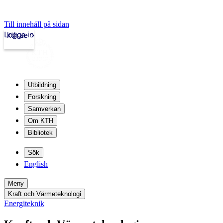
Till innehåll på sidan
Logga in
kth.se
Utbildning
Forskning
Samverkan
Om KTH
Bibliotek
Sök
English
Meny
Kraft och Värmeteknologi
Energiteknik