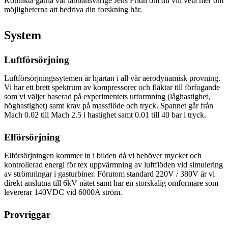
Kontakta gärna vår labbansvarige Jens Fridh om du vill veta mer om
möjligheterna att bedriva din forskning här.
System
Luftförsörjning
Luftförsörjningssytemen är hjärtan i all vår aerodynamisk provning.
Vi har ett brett spektrum av kompressorer och fläktar till förfogande
som vi väljer baserad på experimentets utformning (låghastighet,
höghastighet) samt krav på massflöde och tryck. Spannet går från
Mach 0.02 till Mach 2.5 i hastighet samt 0.01 till 40 bar i tryck.
Elförsörjning
Elförsörjningen kommer in i bilden då vi behöver mycket och
kontrollerad energi för tex uppvärmning av luftflöden vid simulering
av strömningar i gasturbiner. Förutom standard 220V / 380V är vi
direkt anslutna till 6kV nätet samt har en storskalig omformare som
levererar 140VDC vid 6000A ström.
Provriggar