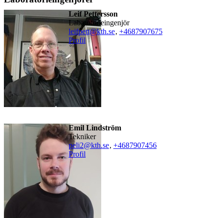
Leif Pettersson
labarotorieingenjör
leifpett@kth.se
,
+468790
7675
Profil
Emil Lindström
tekniker
peli2@kth.se
,
+468790
7456
Profil