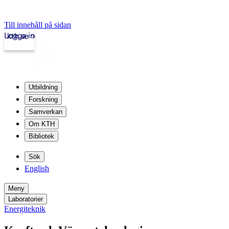
Till innehåll på sidan
Logga in
kth.se
Utbildning
Forskning
Samverkan
Om KTH
Bibliotek
Sök
English
Meny
Laboratorier
Energiteknik