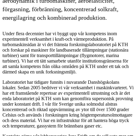
aerodynamik i turbomaskiner, aeroelasticitet,
förgasning, förbränning, koncentrerad solkraft,
energilagring och kombinerad produktion.
Under flera decennier har vi byggt upp vår kompetens inom
experimentell verksamhet i kraft-och värmeproduktion. På
turbomaskinsidan är vi det främsta forskningslaboratoriet på KTH
och forskar på maskiner för landbaserade tillämpningar (stationära
turbiner) samt för transporttillämpningar (flygmotorer, marina
turbiner). Vi har ett tätt samarbete utanför institutionsgränserna för
att samla kompetens från olika områden på KTH under ett tak och
därmed skapa en unik forksningsmiljö.
Laboratoriet har tidigare funnits i nuvarande Danshögskolans
lokaler. Sedan 2005 bedriver vi vår verksamhet i maskinkvarteret. Vi
har ett framstående repertoar av experimentell utrustning och är det
enda laboratoriet på KTH som kan genomföra supersonisk provning
under konstant drift. I vår för Sverige unika solmodul alstras
koncentrerad och riktad uppvärmning av ytor till över 1500 grader
Celsius och används i forskningen kring högtemperatursolmottagare
och dess material. Vi har en infrastruktur för att hantera höga tryck
och temperaturer, gassystem för brännbara gaser etc.