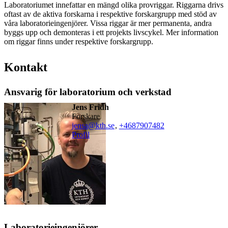
Laboratoriumet innefattar en mängd olika provriggar. Riggarna drivs
oftast av de aktiva forskarna i respektive forskargrupp med stöd av
våra laboratorieingenjörer. Vissa riggar är mer permanenta, andra
byggs upp och demonteras i ett projekts livscykel. Mer information
om riggar finns under respektive forskargrupp.
Kontakt
Ansvarig för laboratorium och verkstad
Jens Fridh
forskare
jensa@kth.se
,
+468790
7482
Profil
Laboratorieingenjörer