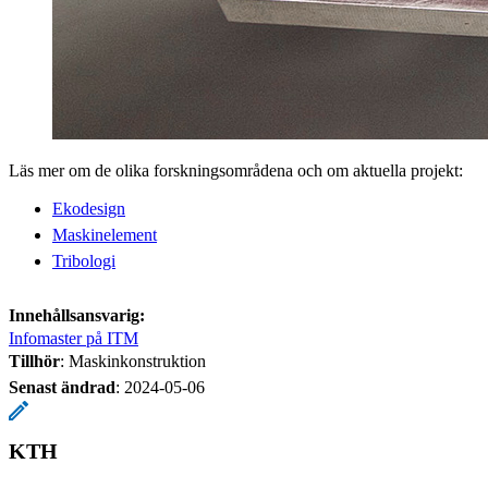
Läs mer om de olika forskningsområdena och om aktuella projekt:
Ekodesign
Maskinelement
Tribologi
Innehållsansvarig:
Infomaster på ITM
Tillhör
: Maskinkonstruktion
Senast ändrad
:
2024-05-06
KTH