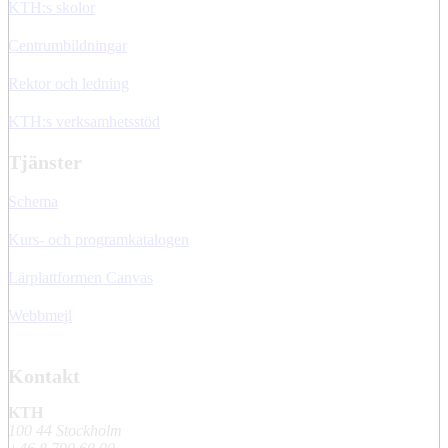
KTH:s skolor
Centrumbildningar
Rektor och ledning
KTH:s verksamhetsstöd
Tjänster
Schema
Kurs- och programkatalogen
Lärplattformen Canvas
Webbmejl
Kontakt
KTH
100 44 Stockholm