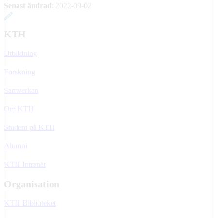
Senast ändrad
:
2022-09-02
KTH
Utbildning
Forskning
Samverkan
Om KTH
Student på KTH
Alumni
KTH Intranät
Organisation
KTH Biblioteket