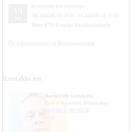
Konferenser och workshops
19
Må 2028-06-19,
09.00
-
To 2028-06-22,
17.00
jun
Plats:
KTH Kungliga Tekniska högskolan
Fler kalenderhändelser på Maskinkonstruktion
Kontakta oss
Martin Edin Grimheden
Head of department, division mngr
mjg@kth.se
,
08790
7797
Profil