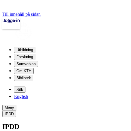
Till innehåll på sidan
Logga in
kth.se
Utbildning
Forskning
Samverkan
Om KTH
Bibliotek
Sök
English
Meny
IPDD
IPDD