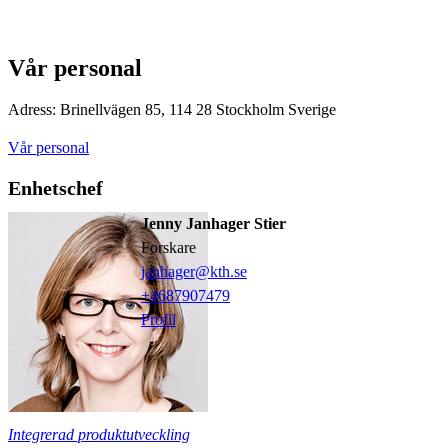
Vår personal
Adress: Brinellvägen 85, 114 28 Stockholm Sverige
Vår personal
Enhetschef
Jenny Janhager Stier
forskare
janhager@kth.se
+468790
7479
Profil
Integrerad produktutveckling