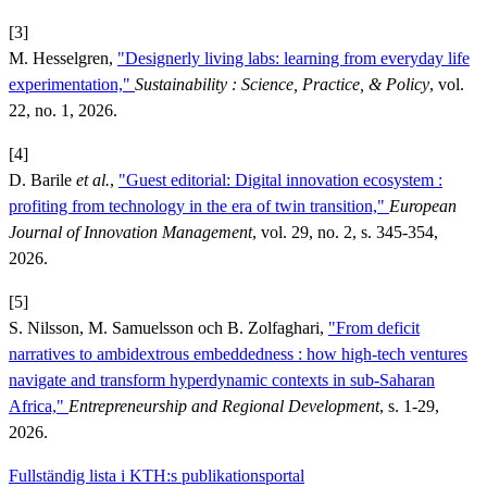
[3]
M. Hesselgren,
"Designerly living labs: learning from everyday life
experimentation,"
Sustainability : Science, Practice, & Policy
, vol.
22, no. 1, 2026.
[4]
D. Barile
et al.
,
"Guest editorial: Digital innovation ecosystem :
profiting from technology in the era of twin transition,"
European
Journal of Innovation Management
, vol. 29, no. 2, s. 345-354,
2026.
[5]
S. Nilsson, M. Samuelsson och B. Zolfaghari,
"From deficit
narratives to ambidextrous embeddedness : how high-tech ventures
navigate and transform hyperdynamic contexts in sub-Saharan
Africa,"
Entrepreneurship and Regional Development
, s. 1-29,
2026.
Fullständig lista i KTH:s publikationsportal