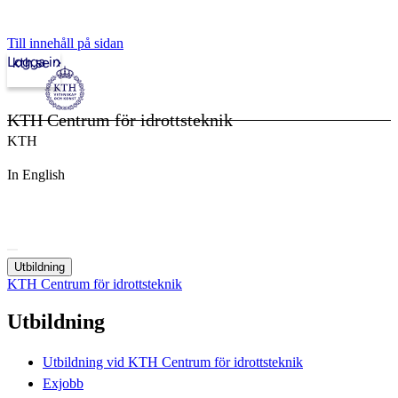
Till innehåll på sidan
Logga in
kth.se
KTH Centrum för idrottsteknik
KTH
In English
Utbildning
KTH Centrum för idrottsteknik
Utbildning
Utbildning vid KTH Centrum för idrottsteknik
Exjobb