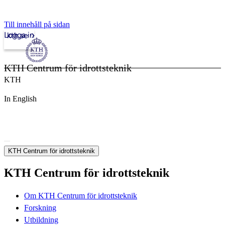
Till innehåll på sidan
Logga in
kth.se
KTH Centrum för idrottsteknik
KTH
In English
KTH Centrum för idrottsteknik
KTH Centrum för idrottsteknik
Om KTH Centrum för idrottsteknik
Forskning
Utbildning