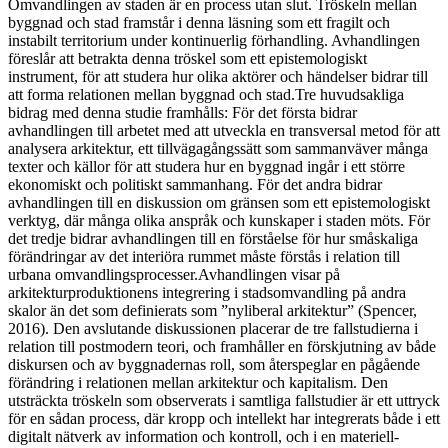
Omvandlingen av staden är en process utan slut. Tröskeln mellan
byggnad och stad framstår i denna läsning som ett fragilt och
instabilt territorium under kontinuerlig förhandling. Avhandlingen
föreslår att betrakta denna tröskel som ett epistemologiskt
instrument, för att studera hur olika aktörer och händelser bidrar till
att forma relationen mellan byggnad och stad.Tre huvudsakliga
bidrag med denna studie framhålls: För det första bidrar
avhandlingen till arbetet med att utveckla en transversal metod för att
analysera arkitektur, ett tillvägagångssätt som sammanväver många
texter och källor för att studera hur en byggnad ingår i ett större
ekonomiskt och politiskt sammanhang. För det andra bidrar
avhandlingen till en diskussion om gränsen som ett epistemologiskt
verktyg, där många olika anspråk och kunskaper i staden möts. För
det tredje bidrar avhandlingen till en förståelse för hur småskaliga
förändringar av det interiöra rummet måste förstås i relation till
urbana omvandlingsprocesser.Avhandlingen visar på
arkitekturproduktionens integrering i stadsomvandling på andra
skalor än det som definierats som ”nyliberal arkitektur” (Spencer,
2016). Den avslutande diskussionen placerar de tre fallstudierna i
relation till postmodern teori, och framhåller en förskjutning av både
diskursen och av byggnadernas roll, som återspeglar en pågående
förändring i relationen mellan arkitektur och kapitalism. Den
utsträckta tröskeln som observerats i samtliga fallstudier är ett uttryck
för en sådan process, där kropp och intellekt har integrerats både i ett
digitalt nätverk av information och kontroll, och i en materiell-