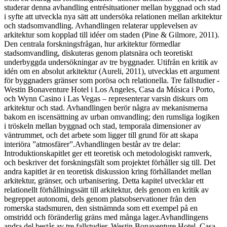
studerar denna avhandling entrésituationer mellan byggnad och stad
i syfte att utveckla nya sätt att undersöka relationen mellan arkitektur
och stadsomvandling. Avhandlingen relaterar upplevelsen av
arkitektur som kopplad till idéer om staden (Pine & Gilmore, 2011).
Den centrala forskningsfrågan, hur arkitektur förmedlar
stadsomvandling, diskuteras genom platsnära och teoretiskt
underbyggda undersökningar av tre byggnader. Utifrån en kritik av
idén om en absolut arkitektur (Aureli, 2011), utvecklas ett argument
för byggnaders gränser som porösa och relationella. Tre fallstudier -
Westin Bonaventure Hotel i Los Angeles, Casa da Música i Porto,
och Wynn Casino i Las Vegas – representerar varsin diskurs om
arkitektur och stad. Avhandlingen berör några av mekanismerna
bakom en iscensättning av urban omvandling; den rumsliga logiken
i tröskeln mellan byggnad och stad, temporala dimensioner av
väntrummet, och det arbete som ligger till grund för att skapa
interiöra ”atmosfärer”.Avhandlingen består av tre delar:
Introduktionskapitlet ger ett teoretisk och metodologiskt ramverk,
och beskriver det forskningsfält som projektet förhåller sig till. Det
andra kapitlet är en teoretisk diskussion kring förhållandet mellan
arkitektur, gränser, och urbanisering. Detta kapitel utvecklar ett
relationellt förhållningssätt till arkitektur, dels genom en kritik av
begreppet autonomi, dels genom platsobservationer från den
romerska stadsmuren, den sistnämnda som ett exempel på en
omstridd och föränderlig gräns med många lager.Avhandlingens
andra del består av tre fallstudier, Westin Bonaventure Hotel, Casa