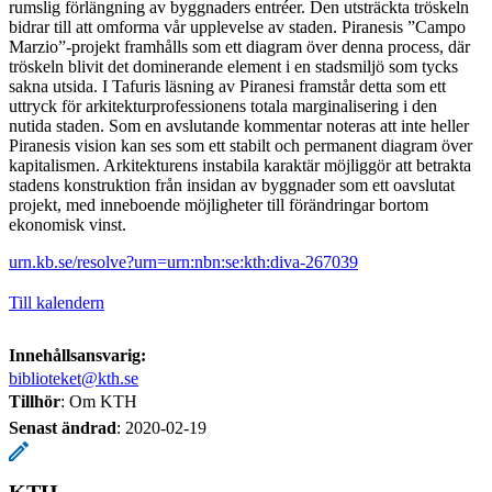
rumslig förlängning av byggnaders entréer. Den utsträckta tröskeln
bidrar till att omforma vår upplevelse av staden. Piranesis ”Campo
Marzio”-projekt framhålls som ett diagram över denna process, där
tröskeln blivit det dominerande element i en stadsmiljö som tycks
sakna utsida. I Tafuris läsning av Piranesi framstår detta som ett
uttryck för arkitekturprofessionens totala marginalisering i den
nutida staden. Som en avslutande kommentar noteras att inte heller
Piranesis vision kan ses som ett stabilt och permanent diagram över
kapitalismen. Arkitekturens instabila karaktär möjliggör att betrakta
stadens konstruktion från insidan av byggnader som ett oavslutat
projekt, med inneboende möjligheter till förändringar bortom
ekonomisk vinst.
urn.kb.se/resolve?urn=urn:nbn:se:kth:diva-267039
Till kalendern
Innehållsansvarig:
biblioteket@kth.se
Tillhör
: Om KTH
Senast ändrad
:
2020-02-19
KTH