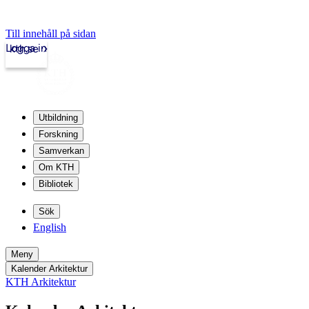
Till innehåll på sidan
Logga in
kth.se
Utbildning
Forskning
Samverkan
Om KTH
Bibliotek
Sök
English
Meny
Kalender Arkitektur
KTH Arkitektur