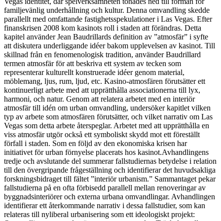
Vegas identitet, där spelverksamheten tonades ned till förmån för
familjevänlig underhållning och kultur. Denna omvandling skedde
parallellt med omfattande fastighetsspekulationer i Las Vegas. Efter
finanskrisen 2008 kom kasinots roll i staden att förändras. Detta
kapitel använder Jean Baudrillards definition av ”atmosfär” i syfte
att diskutera underliggande idéer bakom upplevelsen av kasinot. Till
skillnad från en fenomenologisk tradition, använder Baudrillard
termen atmosfär för att beskriva ett system av tecken som
representerar kulturellt konstruerade idéer genom material,
möblemang, ljus, rum, ljud, etc. Kasino-atmosfären förutsätter ett
kontinuerligt arbete med att upprätthålla associationerna till lyx,
harmoni, och natur. Genom att relatera arbetet med en interiör
atmosfär till idén om urban omvandling, undersöker kapitlet vilken
typ av arbete som atmosfären förutsätter, och vilket narrativ om Las
Vegas som detta arbete återspeglar. Arbetet med att upprätthålla en
viss atmosfär utgör också ett symboliskt skydd mot ett föreställt
förfall i staden. Som en följd av den ekonomiska krisen har
initiativet för urban förnyelse placerats hos kasinot.Avhandlingens
tredje och avslutande del summerar fallstudiernas betydelse i relation
till den övergripande frågeställning och identifierar det huvudsakliga
forskningsbidraget till fältet ”interiör urbanism.” Sammantaget pekar
fallstudierna på en ofta förbisedd parallell mellan renoveringar av
byggnadsinteriörer och externa urbana omvandlingar. Avhandlingen
identifierar ett återkommande narrativ i dessa fallstudier, som kan
relateras till nyliberal urbanisering som ett ideologiskt projekt: