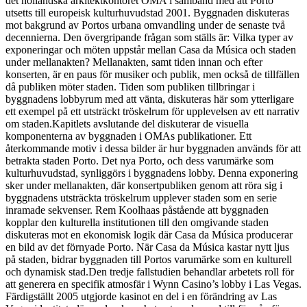
det holländska arkitektkontoret OMA i samband med att Porto
utsetts till europeisk kulturhuvudstad 2001. Byggnaden diskuteras
mot bakgrund av Portos urbana omvandling under de senaste två
decennierna. Den övergripande frågan som ställs är: Vilka typer av
exponeringar och möten uppstår mellan Casa da Música och staden
under mellanakten? Mellanakten, samt tiden innan och efter
konserten, är en paus för musiker och publik, men också de tillfällen
då publiken möter staden. Tiden som publiken tillbringar i
byggnadens lobbyrum med att vänta, diskuteras här som ytterligare
ett exempel på ett utsträckt tröskelrum för upplevelsen av ett narrativ
om staden.Kapitlets avslutande del diskuterar de visuella
komponenterna av byggnaden i OMAs publikationer. Ett
återkommande motiv i dessa bilder är hur byggnaden används för att
betrakta staden Porto. Det nya Porto, och dess varumärke som
kulturhuvudstad, synliggörs i byggnadens lobby. Denna exponering
sker under mellanakten, där konsertpubliken genom att röra sig i
byggnadens utsträckta tröskelrum upplever staden som en serie
inramade sekvenser. Rem Koolhaas påstående att byggnaden
kopplar den kulturella institutionen till den omgivande staden
diskuteras mot en ekonomisk logik där Casa da Música producerar
en bild av det förnyade Porto. När Casa da Música kastar nytt ljus
på staden, bidrar byggnaden till Portos varumärke som en kulturell
och dynamisk stad.Den tredje fallstudien behandlar arbetets roll för
att generera en specifik atmosfär i Wynn Casino’s lobby i Las Vegas.
Färdigställt 2005 utgjorde kasinot en del i en förändring av Las