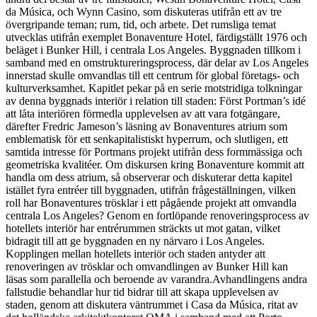
da Música, och Wynn Casino, som diskuteras utifrån ett av tre
övergripande teman; rum, tid, och arbete. Det rumsliga temat
utvecklas utifrån exemplet Bonaventure Hotel, färdigställt 1976 och
beläget i Bunker Hill, i centrala Los Angeles. Byggnaden tillkom i
samband med en omstruktureringsprocess, där delar av Los Angeles
innerstad skulle omvandlas till ett centrum för global företags- och
kulturverksamhet. Kapitlet pekar på en serie motstridiga tolkningar
av denna byggnads interiör i relation till staden: Först Portman’s idé
att låta interiören förmedla upplevelsen av att vara fotgängare,
därefter Fredric Jameson’s läsning av Bonaventures atrium som
emblematisk för ett senkapitalistiskt hyperrum, och slutligen, ett
samtida intresse för Portmans projekt utifrån dess formmässiga och
geometriska kvalitéer. Om diskursen kring Bonaventure kommit att
handla om dess atrium, så observerar och diskuterar detta kapitel
istället fyra entréer till byggnaden, utifrån frågeställningen, vilken
roll har Bonaventures trösklar i ett pågående projekt att omvandla
centrala Los Angeles? Genom en fortlöpande renoveringsprocess av
hotellets interiör har entrérummen sträckts ut mot gatan, vilket
bidragit till att ge byggnaden en ny närvaro i Los Angeles.
Kopplingen mellan hotellets interiör och staden antyder att
renoveringen av trösklar och omvandlingen av Bunker Hill kan
läsas som parallella och beroende av varandra.Avhandlingens andra
fallstudie behandlar hur tid bidrar till att skapa upplevelsen av
staden, genom att diskutera väntrummet i Casa da Música, ritat av