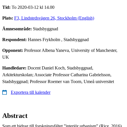
Tid:
To 2020-03-12 kl 14.00
Plats:
F3, Lindstedsvägen 26, Stockholm (English)
Ämnesområde:
Stadsbyggnad
Respondent:
Hannes Frykholm
, Stadsbyggnad
Opponent:
Professor Albena Yaneva, University of Manchester,
UK
Handledare:
Docent Daniel Koch, Stadsbyggnad,
Arkitekturskolan; Associate Professor Catharina Gabrielsson,
Stadsbyggnad; Professor Roemer van Toorn, Umeå universitet
Exportera till kalender
Abstract
Som ett bidrag till forskningsfältet ”interiör urbanism” (Rice, 2016)