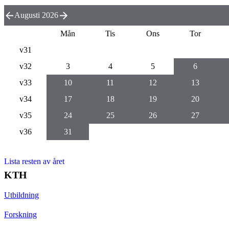
Augusti 2026
Mån
Tis
Ons
Tor
v31
v32
3
4
5
6
v33
10
11
12
13
v34
17
18
19
20
v35
24
25
26
27
v36
31
Lista resten av året
KTH
Utbildning
Forskning