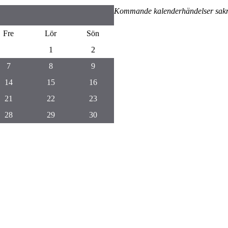
Kommande kalenderhändelser sak
Fre
Lör
Sön
1
2
7
8
9
14
15
16
21
22
23
28
29
30