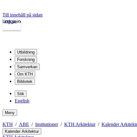
Till innehåll på sidan
Logga in
kth.se
Utbildning
Forskning
Samverkan
Om KTH
Bibliotek
Sök
English
Meny
KTH
ABE
Institutioner
KTH Arkitektur
Kalender Arkitekt
Kalender Arkitektur