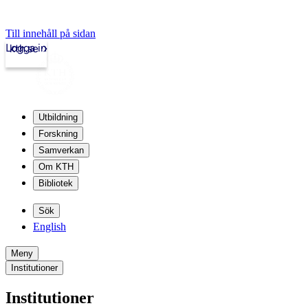
Till innehåll på sidan
Logga in
kth.se
Utbildning
Forskning
Samverkan
Om KTH
Bibliotek
Sök
English
Meny
Institutioner
Institutioner