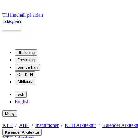
Till innehåll på sidan
Logga in
kth.se
Utbildning
Forskning
Samverkan
Om KTH
Bibliotek
Sök
English
Meny
KTH
ABE
Institutioner
KTH Arkitektur
Kalender Arkitekt
Kalender Arkitektur