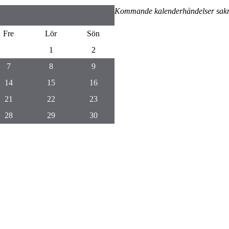
Kommande kalenderhändelser sak
Fre
Lör
Sön
1
2
7
8
9
14
15
16
21
22
23
28
29
30