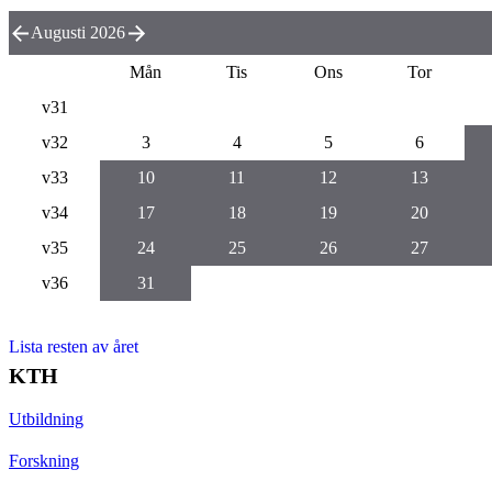
Augusti 2026
Mån
Tis
Ons
Tor
v31
v32
3
4
5
6
v33
10
11
12
13
v34
17
18
19
20
v35
24
25
26
27
v36
31
Lista resten av året
KTH
Utbildning
Forskning