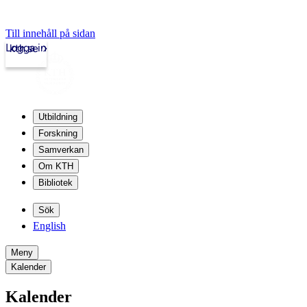
Till innehåll på sidan
Logga in
kth.se
Utbildning
Forskning
Samverkan
Om KTH
Bibliotek
Sök
English
Meny
Kalender
Kalender