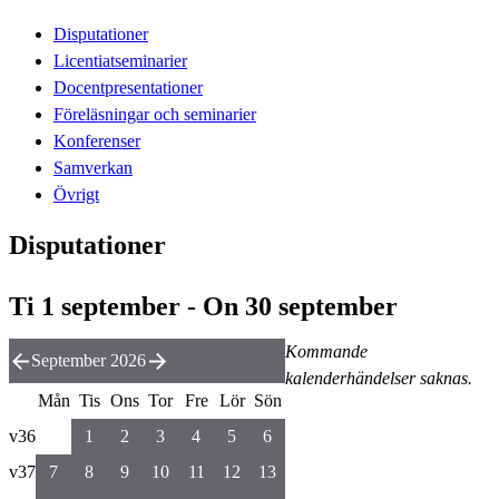
Disputationer
Licentiatseminarier
Docentpresentationer
Föreläsningar och seminarier
Konferenser
Samverkan
Övrigt
Disputationer
Ti 1 september - On 30 september
Kommande
September 2026
kalenderhändelser saknas.
Mån
Tis
Ons
Tor
Fre
Lör
Sön
v36
1
2
3
4
5
6
v37
7
8
9
10
11
12
13