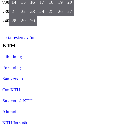
v38
14
15
16
17
18
19
20
v39
21
22
23
24
25
26
27
v40
28
29
30
Lista resten av året
KTH
Utbildning
Forskning
Samverkan
Om KTH
Student på KTH
Alumni
KTH Intranät