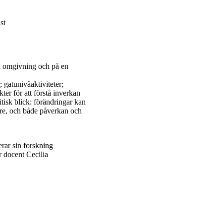
st
in omgivning och på en
 gatunivåaktiviteter;
er för att förstå inverkan
tisk blick: förändringar kan
nare, och både påverkan och
rar sin forskning
 docent Cecilia