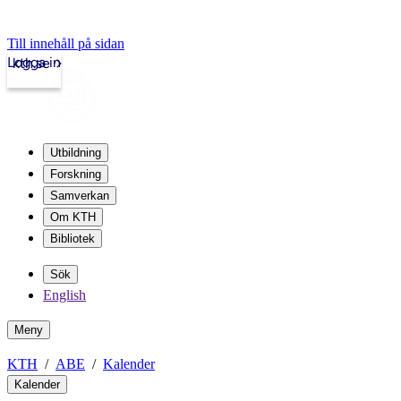
Till innehåll på sidan
Logga in
kth.se
Utbildning
Forskning
Samverkan
Om KTH
Bibliotek
Sök
English
Meny
KTH
ABE
Kalender
Kalender