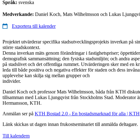
Språk:
svenska
Medverkande:
Daniel Koch, Mats Wilhelmsson och Lukas Ljungqvi
Exportera till kalender
Projektet utvärderar specifika stadsutvecklingsprojekts inverkan på s
större stadskontext.
Denna inverkan mäts genom förändringar i fastighetspriser; öppettider;
demografisk sammansättning; den fysiska stadsmiljön; och andra aspekt
på stadslivet och det offentliga rummet. Utvärderingen sker med en kri
leda till både positiva och negativa effekter för staden och dess invå
upplevelse kan skilja sig mellan grupper och
individer.
Daniel Koch och professor Mats Wilhelmsson, båda från KTH diskute
tillsamman med Lukas Ljungqvist från Stockholms Stad. Moderator är
Hermansson, KTH.
Anmälan ser på
KTH Bostad 2.0 - En bostadsmarknad för alla | KTH
Länk skickas ut dagen innan frukostseminariet till anmälda deltagare.
Till kalendern