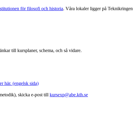
stitutionen för filosofi och historia
. Våra lokaler ligger på Teknikring
kar till kursplaner, schema, och så vidare.
 här. (engelsk sida)
todik), skicka e-post till
kursexp@abe.kth.se