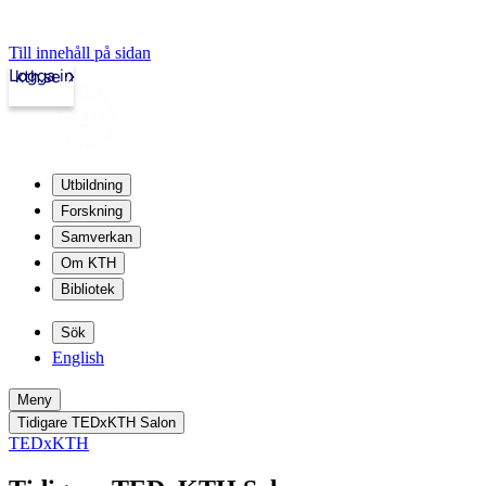
Till innehåll på sidan
Logga in
kth.se
Utbildning
Forskning
Samverkan
Om KTH
Bibliotek
Sök
English
Meny
Tidigare TEDxKTH Salon
TEDxKTH