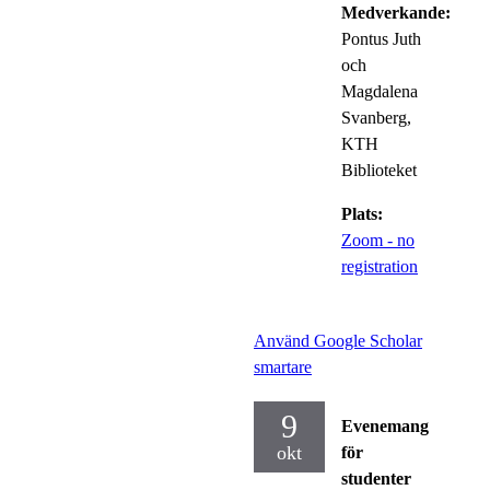
Medverkande:
Pontus Juth
och
Magdalena
Svanberg,
KTH
Biblioteket
Plats:
Zoom - no
registration
Använd Google Scholar
smartare
9
Evenemang
okt
för
studenter