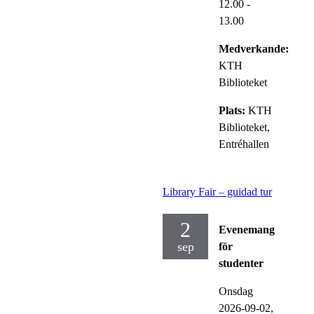
12.00
-
13.00
Medverkande:
KTH
Biblioteket
Plats:
KTH
Biblioteket,
Entréhallen
Library Fair – guidad tur
2
Evenemang
sep
för
studenter
Onsdag
2026-09-02,