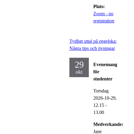
Plats:
Zoom - no
registration
Tydligt uttal på engelska:
Några tips och övningar
29
Evenemang
okt
för
studenter
Torsdag
2026-10-29,
12.15
-
13.00
Medverkande:
Jane