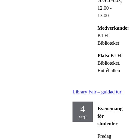
2026-09-03,
12.00
-
13.00
Medverkande:
KTH
Biblioteket
Plats:
KTH
Biblioteket,
Entréhallen
Library Fair – guidad tur
4
Evenemang
sep
för
studenter
Fredag