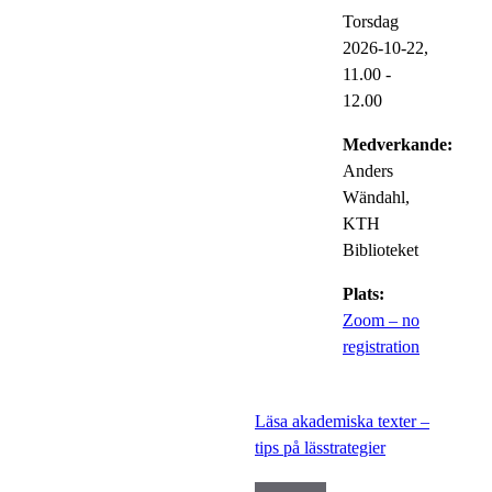
Torsdag
2026-10-22,
11.00
-
12.00
Medverkande:
Anders
Wändahl,
KTH
Biblioteket
Plats:
Zoom – no
registration
Läsa akademiska texter –
tips på lässtrategier