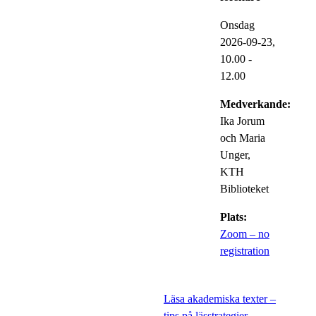
Onsdag
2026-09-23,
10.00
-
12.00
Medverkande:
Ika Jorum
och Maria
Unger,
KTH
Biblioteket
Plats:
Zoom – no
registration
Läsa akademiska texter –
tips på lässtrategier