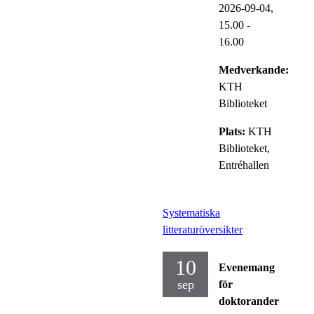
2026-09-04,
15.00
-
16.00
Medverkande:
KTH
Biblioteket
Plats:
KTH
Biblioteket,
Entréhallen
Systematiska
litteraturöversikter
10
Evenemang
sep
för
doktorander