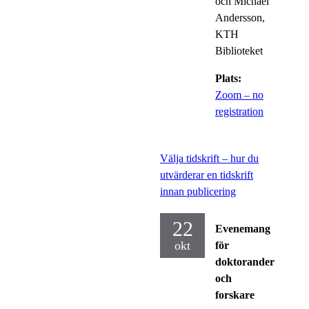
och Michael
Andersson,
KTH
Biblioteket
Plats:
Zoom – no
registration
Välja tidskrift – hur du
utvärderar en tidskrift
innan publicering
22
Evenemang
okt
för
doktorander
och
forskare