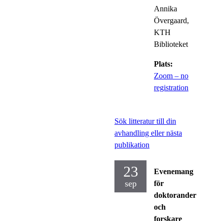
Annika
Övergaard,
KTH
Biblioteket
Plats:
Zoom – no
registration
Sök litteratur till din
avhandling eller nästa
publikation
23
Evenemang
sep
för
doktorander
och
forskare