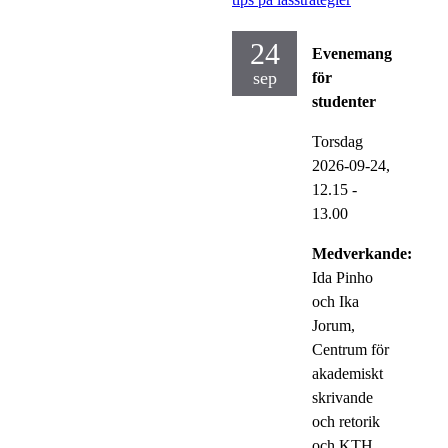
24
Evenemang
sep
för
studenter
Torsdag
2026-09-24,
12.15
-
13.00
Medverkande:
Ida Pinho
och Ika
Jorum,
Centrum för
akademiskt
skrivande
och retorik
och KTH