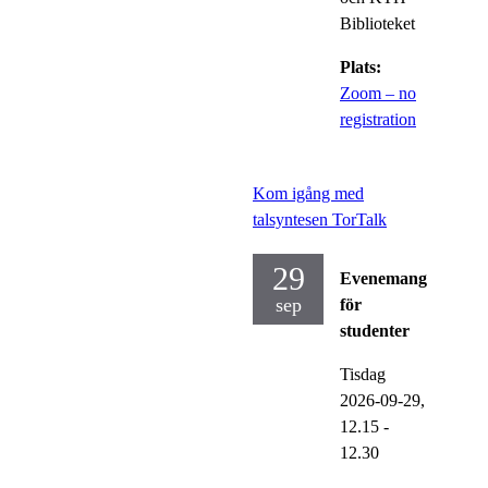
Biblioteket
Plats:
Zoom – no
registration
Kom igång med
talsyntesen TorTalk
29
Evenemang
sep
för
studenter
Tisdag
2026-09-29,
12.15
-
12.30