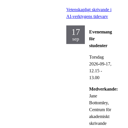
Vetenskapligt skrivande i
AI-verktygens tidevarv
17
Evenemang
sep
för
studenter
Torsdag
2026-09-17,
12.15
-
13.00
Medverkande:
Jane
Bottomley,
Centrum för
akademiskt
skrivande