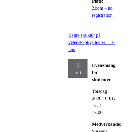
Plats:
Zoom – no
registration
Bättre struktur på
vetenskapliga texter – 10
tips
1
Evenemang
okt
för
studenter
Torsdag
2026-10-01,
12.15
-
13.00
Medverkande:
Susanna