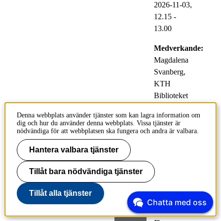
2026-11-03,
12.15
-
13.00
Medverkande:
Magdalena
Svanberg,
KTH
Biblioteket
Plats:
Denna webbplats använder tjänster som kan lagra information om
dig och hur du använder denna webbplats. Vissa tjänster är
Zoom – no
nödvändiga för att webbplatsen ska fungera och andra är valbara.
registration
Hantera valbara tjänster
Tillåt bara nödvändiga tjänster
Zotero – kom igång med
referenshanteringsprogram
Tillåt alla tjänster
Chatta med oss
10
Evenemang