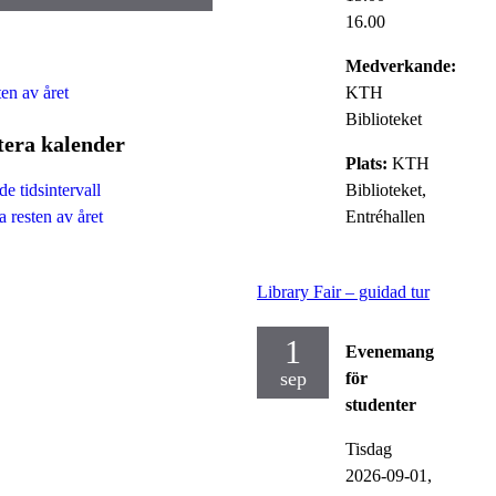
16.00
Medverkande:
ten av året
KTH
Biblioteket
tera kalender
Plats:
KTH
Biblioteket,
e tidsintervall
Entréhallen
 resten av året
Library Fair – guidad tur
1
Evenemang
sep
för
studenter
Tisdag
2026-09-01,