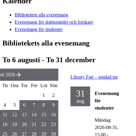
Kalender
Bibliotekets alla evenemang
Evenemang för doktorander och forskare
Evenemang för studenter
Bibliotekets alla evenemang
To 6 augusti - To 31 december
ti 2026
Library Fair – guidad tur
Tis
Ons
Tor
Fre
Lör
Sön
31
Evenemang
1
2
aug
för
4
5
6
7
8
9
studenter
11
12
13
14
15
16
Måndag
18
19
20
21
22
23
2026-08-31,
25
26
27
28
29
30
15.00
-