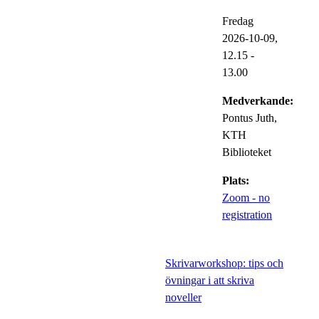
Fredag
2026-10-09,
12.15
-
13.00
Medverkande:
Pontus Juth,
KTH
Biblioteket
Plats:
Zoom - no
registration
Skrivarworkshop: tips och
övningar i att skriva
noveller