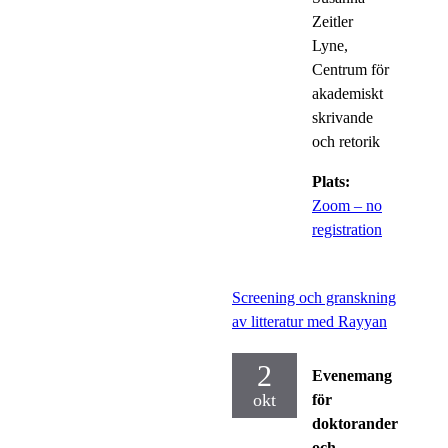
Zeitler
Lyne,
Centrum för
akademiskt
skrivande
och retorik
Plats:
Zoom – no
registration
Screening och granskning
av litteratur med Rayyan
2
Evenemang
okt
för
doktorander
och