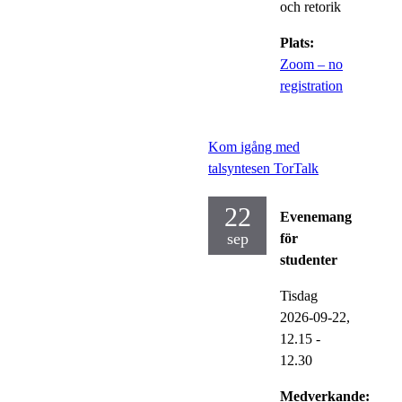
och retorik
Plats:
Zoom – no
registration
Kom igång med
talsyntesen TorTalk
22
Evenemang
sep
för
studenter
Tisdag
2026-09-22,
12.15
-
12.30
Medverkande: