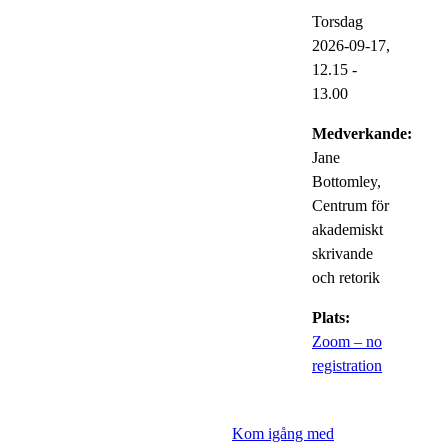
Torsdag
2026-09-17,
12.15
-
13.00
Medverkande:
Jane
Bottomley,
Centrum för
akademiskt
skrivande
och retorik
Plats:
Zoom – no
registration
Kom igång med