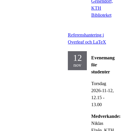
Geisendorf,
KTH
Biblioteket
Referenshantering i
Overleaf och LaTeX
12
Evenemang
nov
för
studenter
Torsdag
2026-11-12,
12.15
-
13.00
Medverkande:
Niklas
Elzén, KTH