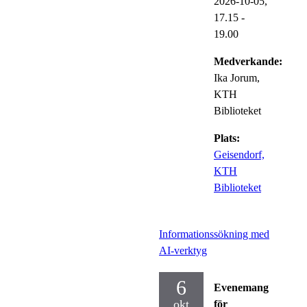
2026-10-05,
17.15
-
19.00
Medverkande:
Ika Jorum,
KTH
Biblioteket
Plats:
Geisendorf,
KTH
Biblioteket
Informationssökning med
AI-verktyg
6
Evenemang
okt
för