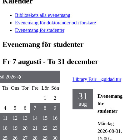
Kalender
Bibliotekets alla evenemang
Evenemang för doktorander och forskare
Evenemang för studenter
Evenemang för studenter
Fr 7 augusti - To 31 december
ti 2026
Library Fair – guidad tur
Tis
Ons
Tor
Fre
Lör
Sön
31
Evenemang
1
2
aug
för
4
5
6
7
8
9
studenter
11
12
13
14
15
16
Måndag
18
19
20
21
22
23
2026-08-31,
25
26
27
28
29
30
15.00
-