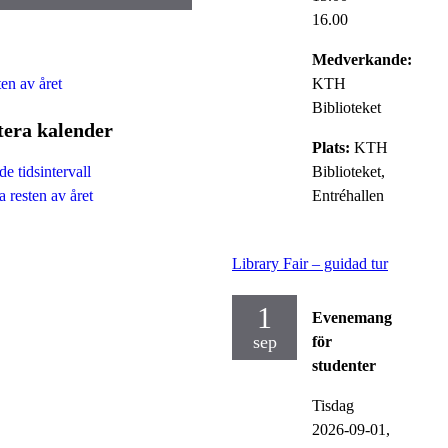
16.00
Medverkande:
ten av året
KTH
Biblioteket
tera kalender
Plats:
KTH
Biblioteket,
e tidsintervall
Entréhallen
 resten av året
Library Fair – guidad tur
1
Evenemang
sep
för
studenter
Tisdag
2026-09-01,