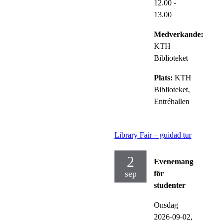
12.00
-
13.00
Medverkande:
KTH
Biblioteket
Plats:
KTH
Biblioteket,
Entréhallen
Library Fair – guidad tur
2
Evenemang
sep
för
studenter
Onsdag
2026-09-02,