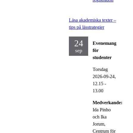
Läsa akademiska texter –
tips på lässtrategier
24
Evenemang
sep
för
studenter
Torsdag
2026-09-24,
12.15
-
13.00
Medverkande:
Ida Pinho
och Ika
Jorum,
Centrum för