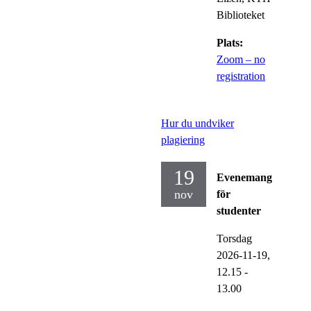
Biblioteket
Plats:
Zoom – no
registration
Hur du undviker
plagiering
19
Evenemang
nov
för
studenter
Torsdag
2026-11-19,
12.15
-
13.00