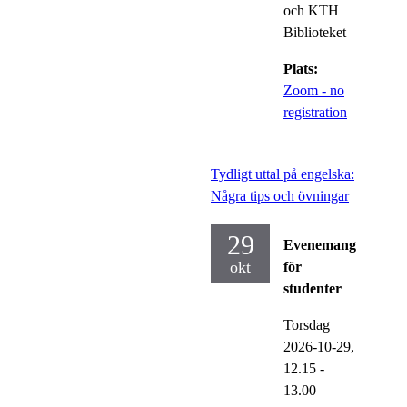
och KTH
Biblioteket
Plats:
Zoom - no
registration
Tydligt uttal på engelska:
Några tips och övningar
29
Evenemang
okt
för
studenter
Torsdag
2026-10-29,
12.15
-
13.00