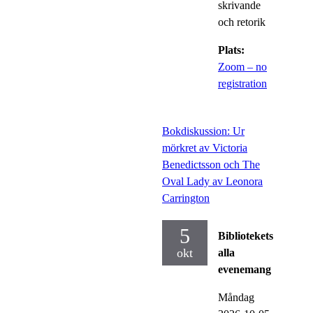
skrivande
och retorik
Plats:
Zoom – no
registration
Bokdiskussion: Ur
mörkret av Victoria
Benedictsson och The
Oval Lady av Leonora
Carrington
5
Bibliotekets
okt
alla
evenemang
Måndag