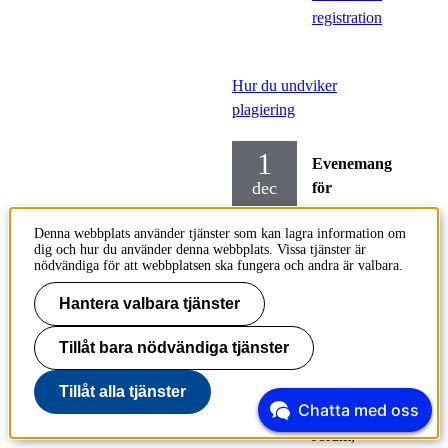
registration
Hur du undviker
plagiering
1
Evenemang
dec
för
studenter
Denna webbplats använder tjänster som kan lagra information om
dig och hur du använder denna webbplats. Vissa tjänster är
Tisdag
nödvändiga för att webbplatsen ska fungera och andra är valbara.
2026-12-01,
12.15
-
Hantera valbara tjänster
13.00
Tillåt bara nödvändiga tjänster
Medverkande:
Ida Pinho
Tillåt alla tjänster
Chatta med oss
och Ika
Jorum,