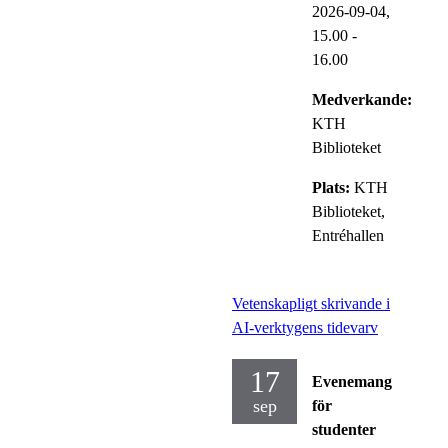
2026-09-04,
15.00
-
16.00
Medverkande:
KTH
Biblioteket
Plats:
KTH
Biblioteket,
Entréhallen
Vetenskapligt skrivande i
AI-verktygens tidevarv
17
Evenemang
sep
för
studenter