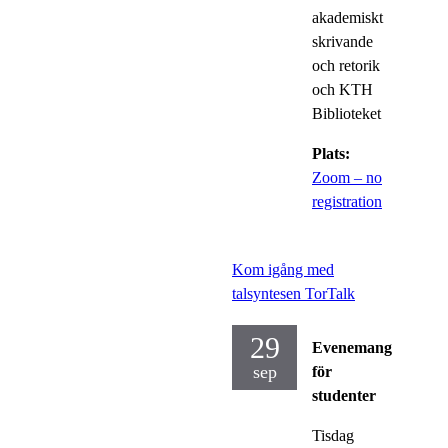
akademiskt
skrivande
och retorik
och KTH
Biblioteket
Plats:
Zoom – no
registration
Kom igång med
talsyntesen TorTalk
29
Evenemang
sep
för
studenter
Tisdag