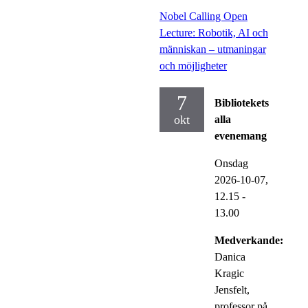
Nobel Calling Open
Lecture: Robotik, AI och
människan – utmaningar
och möjligheter
7
Bibliotekets
okt
alla
evenemang
Onsdag
2026-10-07,
12.15
-
13.00
Medverkande:
Danica
Kragic
Jensfelt,
professor på