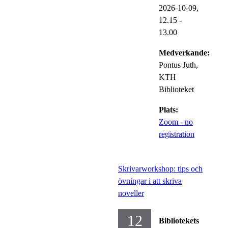
2026-10-09,
12.15
-
13.00
Medverkande:
Pontus Juth,
KTH
Biblioteket
Plats:
Zoom - no
registration
Skrivarworkshop: tips och
övningar i att skriva
noveller
12
Bibliotekets