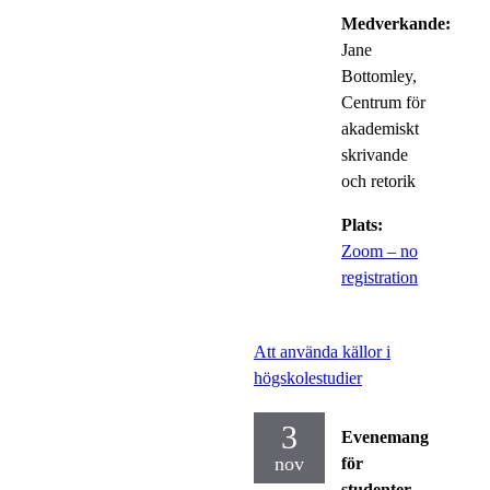
Medverkande:
Jane
Bottomley,
Centrum för
akademiskt
skrivande
och retorik
Plats:
Zoom – no
registration
Att använda källor i
högskolestudier
3
Evenemang
nov
för
studenter