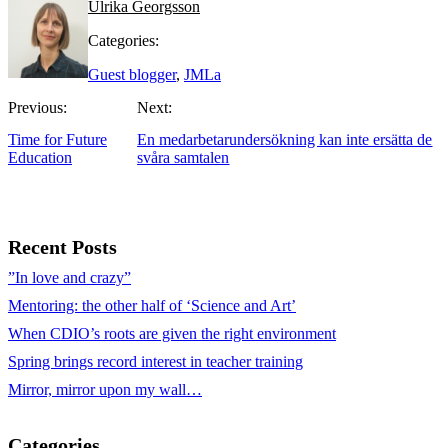
Ulrika Georgsson
Categories:
Guest blogger
,
JMLa
Previous:
Next:
Time for Future
En medarbetarundersökning kan inte ersätta de
Education
svåra samtalen
Recent Posts
”In love and crazy”
Mentoring: the other half of ‘Science and Art’
When CDIO’s roots are given the right environment
Spring brings record interest in teacher training
Mirror, mirror upon my wall…
Categories