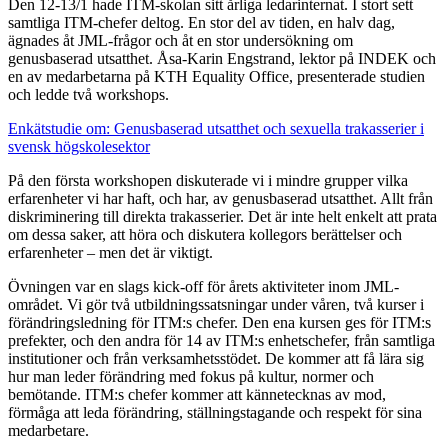
Den 12-13/1 hade ITM-skolan sitt årliga ledarinternat. I stort sett
samtliga ITM-chefer deltog. En stor del av tiden, en halv dag,
ägnades åt JML-frågor och åt en stor undersökning om
genusbaserad utsatthet. Åsa-Karin Engstrand, lektor på INDEK och
en av medarbetarna på KTH Equality Office, presenterade studien
och ledde två workshops.
Enkätstudie om: Genusbaserad utsatthet och sexuella trakasserier i
svensk högskolesektor
På den första workshopen diskuterade vi i mindre grupper vilka
erfarenheter vi har haft, och har, av genusbaserad utsatthet. Allt från
diskriminering till direkta trakasserier. Det är inte helt enkelt att prata
om dessa saker, att höra och diskutera kollegors berättelser och
erfarenheter – men det är viktigt.
Övningen var en slags kick-off för årets aktiviteter inom JML-
området. Vi gör två utbildningssatsningar under våren, två kurser i
förändringsledning för ITM:s chefer. Den ena kursen ges för ITM:s
prefekter, och den andra för 14 av ITM:s enhetschefer, från samtliga
institutioner och från verksamhetsstödet. De kommer att få lära sig
hur man leder förändring med fokus på kultur, normer och
bemötande. ITM:s chefer kommer att kännetecknas av mod,
förmåga att leda förändring, ställningstagande och respekt för sina
medarbetare.