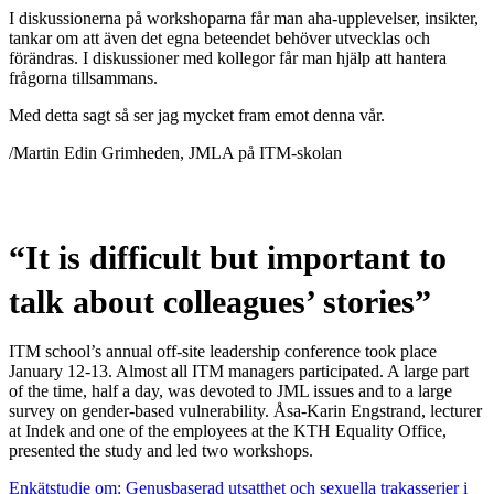
I diskussionerna på workshoparna får man aha-upplevelser, insikter,
tankar om att även det egna beteendet behöver utvecklas och
förändras. I diskussioner med kollegor får man hjälp att hantera
frågorna tillsammans.
Med detta sagt så ser jag mycket fram emot denna vår.
/Martin Edin Grimheden, JMLA på ITM-skolan
“It is difficult but important to
talk about colleagues’ stories”
ITM school’s annual off-site leadership conference took place
January 12-13. Almost all ITM managers participated. A large part
of the time, half a day, was devoted to JML issues and to a large
survey on gender-based vulnerability. Åsa-Karin Engstrand, lecturer
at Indek and one of the employees at the KTH Equality Office,
presented the study and led two workshops.
Enkätstudie om: Genusbaserad utsatthet och sexuella trakasserier i