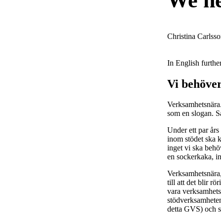
We ne
Christina Carlss
In English furth
Vi behöver
Verksamhetsnära. 
som en slogan. S
Under ett par års
inom stödet ska k
inget vi ska behö
en sockerkaka, in
Verksamhetsnära, 
till att det blir 
vara verksamhetsn
stödverksamheten
detta GVS) och sk