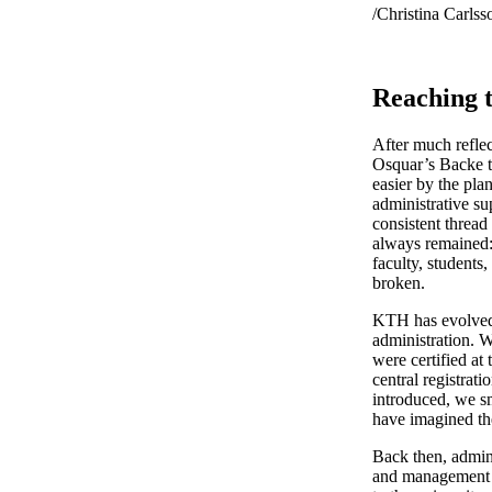
/Christina Carls
Reaching t
After much reflec
Osquar’s Backe t
easier by the pla
administrative s
consistent threa
always remained:
faculty, students
broken.
KTH has evolved 
administration. 
were certified at
central registra
introduced, we sm
have imagined the
Back then, admini
and management ne