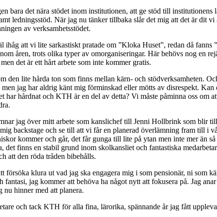
n bara det nära stödet inom institutionen, att ge stöd till institutionens l
mt ledningsstöd. När jag nu tänker tillbaka slår det mig att det är dit vi
ningen av verksamhetsstödet.
 ihåg att vi lite sarkastiskt pratade om ”Kloka Huset”, redan då fanns 
enom åren, trots olika typer av omorganiseringar. Här behövs nog en rejäl 
 men det är ett hårt arbete som inte kommer gratis.
om den lite hårda ton som finns mellan kärn- och stödverksamheten. Och 
, men jag har aldrig känt mig förminskad eller mötts av disrespekt. Kan d
let har hårdnat och KTH är en del av detta? Vi måste påminna oss om 
dra.
nar jag över mitt arbete som kanslichef till Jenni Hollbrink som blir til
ig backstage och se till att vi får en planerad överlämning fram till i vå
skor kommer och går, det får gunga till lite på ytan men inte mer än s
öra, det finns en stabil grund inom skolkansliet och fantastiska medarbeta
och att den röda tråden bibehålls.
att försöka klura ut vad jag ska engagera mig i som pensionär, ni som kä
 fantasi, jag kommer att behöva ha något nytt att fokusera på. Jag anar 
ag nu hinner med att planera.
tare och tack KTH för alla fina, lärorika, spännande år jag fått uppleva