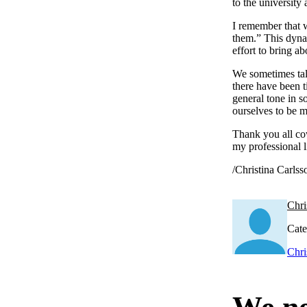
to the university 
I remember that 
them.” This dynam
effort to bring ab
We sometimes tal
there have been t
general tone in s
ourselves to be m
Thank you all cow
my professional l
/Christina Carls
Chri
Cate
Chri