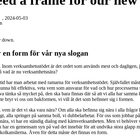
ed a frame for our new
, 2024-05-03
on
er down.
 en form för vår nya slogan
Inom verksamhetsstödet är det ordet som används mest och dagligen, ja
å vad är nu verksamhetsnära?
 tid har man arbetat med ramarna för verksamhetsstödet. Självfallet måste
unna bli effektiva, veta vem som ansvarar för vad och hur processerna 
va tänka så mycket på, den ska bara finnas där så att vi alla har samma 
te bryr vi oss om bakformen, vi vill åt det som befinner sig i formen.
vem är det vi ska vara nära? Om alla ska befinna sig nära i alla frågor
rörigt, alla springer på samma boll, vi dubbelarbetar. För oss som jobbar på 
ära, vi har en ständig dialog med kärnverksamheten. Men vi behöver se 
 har en gemensam syn på vad det innebär för att undvika stora glapp 
olkanslierna. Även för detta måste det finnas en form.