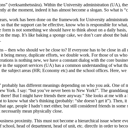
ons” (verksamhetsnära). Within the University administration (UA), thes
tly at the moment, indeed it has almost become a slogan. So what is “c
ears, work has been done on the framework for University administrati
 so that the support can be effective, know who is responsible for what
he form is not something we should have to think about on a daily basis, i
 on the map. It’s like baking a sponge cake, we don’t care about the ba
.
ns – then who should we be close to? If everyone has to be close in all 
o it being messy, duplicate efforts, we double work. For those of us who
erations is nothing new, we have a constant dialog with the core busin
ne in the support services (UA) has a common understanding of what tha
 the subject areas (HR; Economy etc) and the school offices. Here, we
 probably has different meanings depending on who you ask. One of m
New York. I say: “but you’ve never been to New York!”. The granddaug
 there! But I might have friends there anyway.” She looks at me with 
nt to know what she’s thinking (probably: “she doesn’t get it”). Then, it 
at age, people I hadn’t met either, but still considered friends in some s
 necessarily mean physically close.
usiness proximity. This must not become a hierarchical issue where ev
f school, head of department, head of unit, etc. directly in order to beco