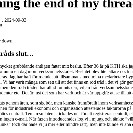
ing the end of my thre
, 2024-09-03
on
er down
tråds slut…
mycket grubblande äntligen fattat mitt beslut. Efter 36 år på KTH ska j
 ännu en dag inom verksamhetsstödet. Beslutet blev lite lättare i och 
eras. Jag har haft förtroendet att tillsammans med mina medarbetare by
Vi har varit många som sett till att det finns en röd tråd i det vi gör g
men den röda tråden har alltid funnits där; viljan från verksamhetsstödet 
denter etc. Det är just det som har varit och är vår uppgift: att se till att
ts genom åren, som sig bör, men kanske framförallt inom verksamhetss
onen för industriell ekonomi och organisation attesterades fakturorna på 
ttes centralt. Tentaresultaten skickades ner för att registreras centralt,
n ingen e-mail. När faxen introducerades log vi i mjugg och tänkte ”vi
unka” (och där hade vi ju mer eller mindre rätt), men inte kunde vi ana 