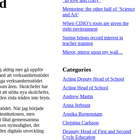
ad
”In love and crazy”
Mentoring: the other half of ‘Science
and Art’
When CDIO’s roots are given the
right environment
Spring brings record interest in
teacher training
Mirror, mirror upon my wall…
Categories
ag aldrig mer gå uppför
med att verksamhetsstödet
Acting Deputy Head of School
gga verksamhetsstödet
enom åren. Skolchefer har
Acting Head of School
att stötta nya skolchefer,
Andrew Martin
 den röda tråden inte bryts.
Anna Jerbrant
tödet. När jag började
Annika Borgenstam
institutionen, men
 ett fåtal gemensamma
Christina Carlsson
lken nymodighet, det
den digitala utveckling
Deaputy Head of First and Second
Cycle Education