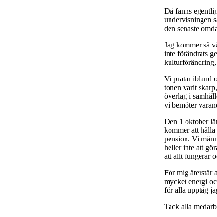
Då fanns egentlige
undervisningen sa
den senaste omda
Jag kommer så väl
inte förändrats g
kulturförändring,
Vi pratar ibland 
tonen varit skarp
överlag i samhäl
vi bemöter varan
Den 1 oktober läm
kommer att hålla m
pension. Vi männi
heller inte att g
att allt fungerar 
För mig återstår 
mycket energi och
för alla upptåg j
Tack alla medarbe