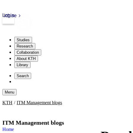
Login
kth.se
Studies
Research
Collaboration
About KTH
Library
Skip
to
Search
content
Menu
Skip
KTH
ITM Management blogs
to
content
ITM Management blogs
Home