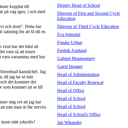
Deputy Head of School
ärare kopplat till
 är på väg igen, i och med
Director of First and Second Cycle
Education
Director of Third Cycle Education
”vi och dom”. Detta har
satsning för att få till en
Eva björndal
Frauke Urban
visst har det hänt att
Fredrik Asplund
et vara så att tonen
att vara varsamma med hur
Gabriel Montgomery
Guest blogger
lförordnad kanslichef. Jag
Head of Administration
r, då jag tar ut min
å och det kommer det
Head of Faculty Renewal
re som kommer att se till
Head of Office
Head of School
nner mig vet att jag har
Head of School
att min man är lite nervös
Head of School's Office
 inom mitt yrkesliv!
Jan Wikander