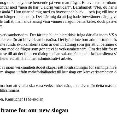
 nog olika betydelse beroende på vem man frågar. Ett av mina barnbarn 
trar med ”men du har ju aldrig varit där!”. Barnbarnet: ”Nej, du har in
 ändå.” Hon tittar på mig med en överseende blick… och jag vill inte ri
n hänger inte med”). Det slår mig då att jag hade brevvänner när jag va
ade träffat, men ändå ansåg vara vänner i någon bemärkelse, dock på avs
ra.
ll verksamhetsnära. Det får inte bli en hierarkisk fråga där alla inom VS 
efer etc för att bli verksamhetsnära. Det lyfter inte bort administration
inte runda skolkanslierna som är den inrättning som gör att vi befinner
betar med de frågor som gör att vi är verksamhetsnära. Om det blir för
tt se till att det finns en dialog mellan sak-området och skolkanslierna
hefer etc att få allt mer administrativt arbete.
tt vi inom verksamhetsstödet skapar rätt förutsättningar för samtliga nivåe
 som skapas utifrån maktförhållandet till kunskap om kärnverksamheten 
ma bort att vi alla ska vara verksamhetsnära, men även för detta måste d
 tillsammans.
son, Kanslichef ITM-skolan
 frame for our new slogan