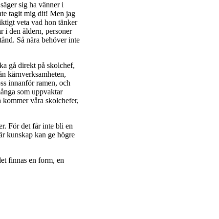
säger sig ha vänner i
te tagit mig dit! Men jag
ktigt veta vad hon tänker
r i den åldern, personer
tånd. Så nära behöver inte
ska gå direkt på skolchef,
 från kärnverksamheten,
 oss innanför ramen, och
 många som uppvaktar
 så kommer våra skolchefer,
r. För det får inte bli en
där kunskap kan ge högre
et finnas en form, en