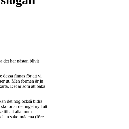
 slogan
 det har nästan blivit
 dessa finnas för att vi
ser ut. Men formen är ju
karta. Det är som att baka
 kan det nog också bidra
skolor är det inget nytt att
till att alla inom
mellan sakområdena (före