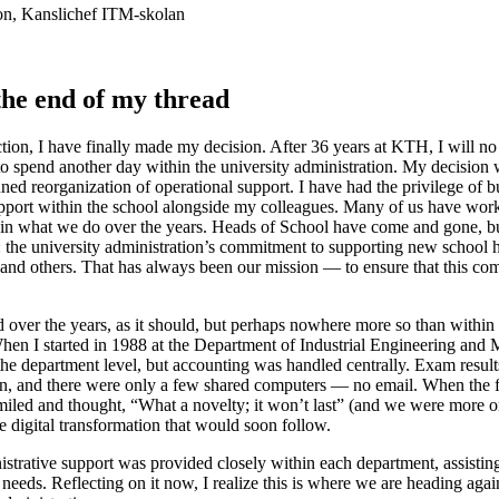
son, Kanslichef ITM-skolan
he end of my thread
tion, I have finally made my decision. After 36 years at KTH, I will n
o spend another day within the university administration. My decisi
nned reorganization of operational support. I have had the privilege of 
upport within the school alongside my colleagues. Many of us have work
d in what we do over the years. Heads of School have come and gone, 
 the university administration’s commitment to supporting new school 
, and others. That has always been our mission — to ensure that this c
over the years, as it should, but perhaps nowhere more so than within 
When I started in 1988 at the Department of Industrial Engineering and
 the department level, but accounting was handled centrally. Exam resul
tion, and there were only a few shared computers — no email. When the
iled and thought, “What a novelty; it won’t last” (and we were more or
 digital transformation that would soon follow.
strative support was provided closely within each department, assisting
eds. Reflecting on it now, I realize this is where we are heading again