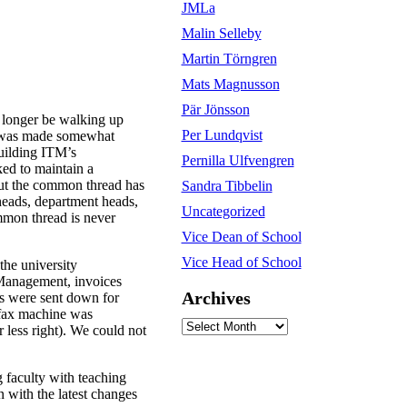
JMLa
Malin Selleby
Martin Törngren
Mats Magnusson
Pär Jönsson
o longer be walking up
Per Lundqvist
on was made somewhat
building ITM’s
Pernilla Ulfvengren
ed to maintain a
but the common thread has
Sandra Tibbelin
heads, department heads,
Uncategorized
ommon thread is never
Vice Dean of School
Vice Head of School
the university
 Management, invoices
Archives
ts were sent down for
 fax machine was
Archives
 less right). We could not
 faculty with teaching
 with the latest changes