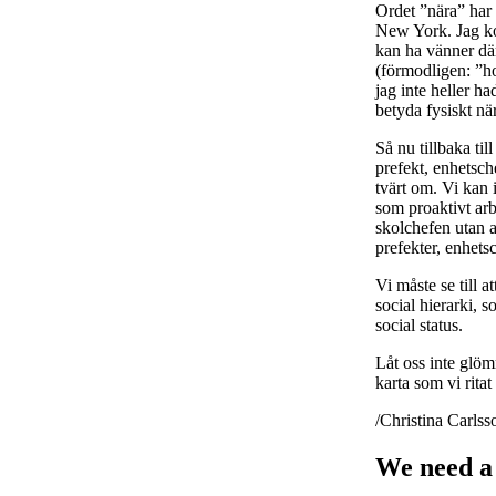
Ordet ”nära” har
New York. Jag kon
kan ha vänner där
(förmodligen: ”ho
jag inte heller h
betyda fysiskt nä
Så nu tillbaka ti
prefekt, enhetsch
tvärt om. Vi kan 
som proaktivt ar
skolchefen utan a
prefekter, enhetsc
Vi måste se till a
social hierarki,
social status.
Låt oss inte glöm
karta som vi ritat
/Christina Carls
We need a