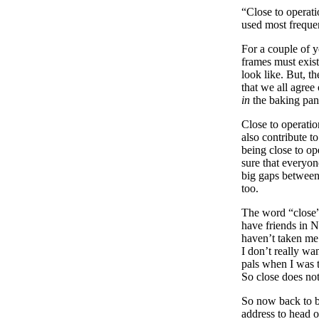
“Close to operati
used most frequen
For a couple of y
frames must exist
look like. But, t
that we all agree
in
the baking pan
Close to operatio
also contribute t
being close to op
sure that everyo
big gaps between
too.
The word “close”
have friends in 
haven’t taken me
I don’t really wa
pals when I was th
So close does not
So now back to b
address to head o