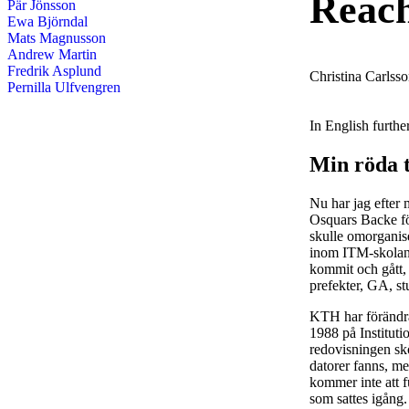
Reach
Pär Jönsson
Ewa Björndal
Mats Magnusson
Andrew Martin
Fredrik Asplund
Christina Carlss
Pernilla Ulfvengren
In English furth
Min röda 
Nu har jag efter 
Osquars Backe för
skulle omorganis
inom ITM-skolan. 
kommit och gått, 
prefekter, GA, stu
KTH har förändra
1988 på Instituti
redovisningen skö
datorer fanns, me
kommer inte att f
som sattes igång.