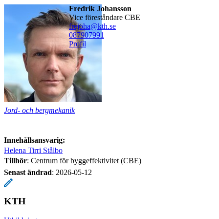
Fredrik Johansson
Vice föreståndare CBE
frejoha@kth.se
08790
7991
Profil
Jord- och bergmekanik
Innehållsansvarig:
Helena Tirri Stålbo
Tillhör
: Centrum för byggeffektivitet (CBE)
Senast ändrad
:
2026-05-12
KTH