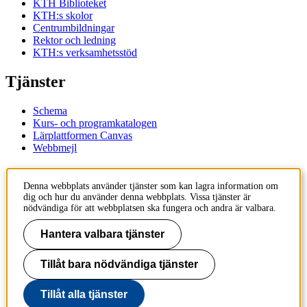
KTH Biblioteket
KTH:s skolor
Centrumbildningar
Rektor och ledning
KTH:s verksamhetsstöd
Tjänster
Schema
Kurs- och programkatalogen
Lärplattformen Canvas
Webbmejl
Kontakt
Denna webbplats använder tjänster som kan lagra information om
dig och hur du använder denna webbplats. Vissa tjänster är
KTH
nödvändiga för att webbplatsen ska fungera och andra är valbara.
100 44 Stockholm
+46 8 790 60 00
Hantera valbara tjänster
Kontakta KTH
Tillåt bara nödvändiga tjänster
Jobba på KTH
Press och media
Faktura och betalning KTH
Tillåt alla tjänster
Om KTH:s webbplatser