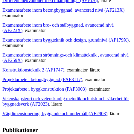
Differentialekvationer med tillämpningar (SF1676)
, lärare
Examensarbete inom betongbyggnad, avancerad nivå (AF213X)
,
examinator
Examensarbete inom bro- och stålbyggnad, avancerad nivå
(AF223X)
, examinator
Examensarbete inom byggteknik och design, grundnivå (AF179X)
,
examinator
Examensarbete inom strömnings-och klimatteknik , avancerad nivå
(AF259X)
, examinator
Konstruktionsteknik 2 (AF1747)
, examinator
, lärare
Projektarbete i betongbyggnad (FAF3117)
, examinator
Projektarbete i byggkonstruktion (FAF3003)
, examinator
Vetenskapsteori och vetenskaplig metodik och risk och säkerhet för
byggnadsverk (AF2023)
, lärare
Vägdimensionering, byggande och underhåll (AF2903)
, lärare
Publikationer