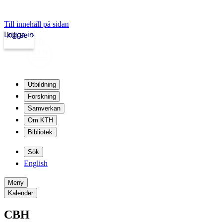
Till innehåll på sidan
Logga in
kth.se
Utbildning
Forskning
Samverkan
Om KTH
Bibliotek
Sök
English
Meny
Kalender
CBH