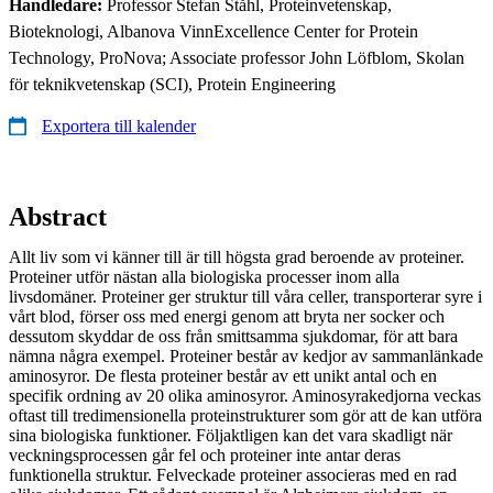
Handledare:
Professor Stefan Ståhl, Proteinvetenskap,
Bioteknologi, Albanova VinnExcellence Center for Protein
Technology, ProNova; Associate professor John Löfblom, Skolan
för teknikvetenskap (SCI), Protein Engineering
Exportera till kalender
Abstract
Allt liv som vi känner till är till högsta grad beroende av proteiner.
Proteiner utför nästan alla biologiska processer inom alla
livsdomäner. Proteiner ger struktur till våra celler, transporterar syre i
vårt blod, förser oss med energi genom att bryta ner socker och
dessutom skyddar de oss från smittsamma sjukdomar, för att bara
nämna några exempel. Proteiner består av kedjor av sammanlänkade
aminosyror. De flesta proteiner består av ett unikt antal och en
specifik ordning av 20 olika aminosyror. Aminosyrakedjorna veckas
oftast till tredimensionella proteinstrukturer som gör att de kan utföra
sina biologiska funktioner. Följaktligen kan det vara skadligt när
veckningsprocessen går fel och proteiner inte antar deras
funktionella struktur. Felveckade proteiner associeras med en rad