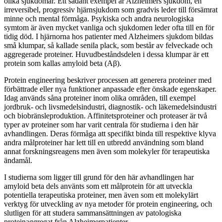
olika sjukdomar. Ett sådant exempel är Alzheimers sjukdom, en
irreversibel, progressiv hjärnsjukdom som gradvis leder till försämrat
minne och mental förmåga. Psykiska och andra neurologiska
symtom är även mycket vanliga och sjukdomen leder ofta till en för
tidig död. I hjärnorna hos patienter med Alzheimers sjukdom bildas
små klumpar, så kallade senila plack, som består av felveckade och
aggregerade proteiner. Huvudbeståndsdelen i dessa klumpar är ett
protein som kallas amyloid beta (Aβ).
Protein engineering beskriver processen att generera proteiner med
förbättrade eller nya funktioner anpassade efter önskade egenskaper.
Idag används såna proteiner inom olika områden, till exempel
jordbruk- och livsmedelsindustri, diagnostik- och läkemedelsindustri
och biobränsleproduktion. Affinitetsproteiner och proteaser är två
typer av proteiner som har varit centrala för studierna i den här
avhandlingen. Deras förmåga att specifikt binda till respektive klyva
andra målproteiner har lett till en utbredd användning som bland
annat forskningsreagens men även som molekyler för terapeutiska
ändamål.
I studierna som ligger till grund för den här avhandlingen har
amyloid beta dels använts som ett målprotein för att utveckla
potentiella terapeutiska proteiner, men även som ett molekylärt
verktyg för utveckling av nya metoder för protein engineering, och
slutligen för att studera sammansättningen av patologiska
proteinaggregat från Alzheimerpatienter.