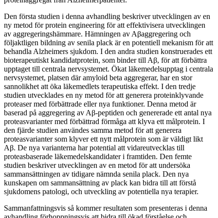
Den första studien i denna avhandling beskriver utvecklingen av en
ny metod för protein engineering för att effektivisera utvecklingen
av aggregeringshämmare. Hämningen av Aβaggregering och
följaktligen bildning av senila plack är en potentiell mekanism för att
behandla Alzheimers sjukdom. I den andra studien konstruerades ett
bioterapeutiskt kandidatprotein, som binder till Aβ, för att förbättra
upptaget till centrala nervsystemet. Ökat läkemedelsupptag i centrala
nervsystemet, platsen där amyloid beta aggregerar, har en stor
sannolikhet att öka läkemedlets terapeutiska effekt. I den tredje
studien utvecklades en ny metod för att generera proteinklyvande
proteaser med förbättrade eller nya funktioner. Denna metod är
baserad på aggregering av Aβ-peptiden och genererade ett antal nya
proteasvarianter med förbättrad förmåga att klyva ett målprotein. I
den fjärde studien användes samma metod för att generera
proteasvarianter som klyver ett nytt målprotein som är väldigt likt
Aβ. De nya varianterna har potential att vidareutvecklas till
proteasbaserade läkemedelskandidater i framtiden. Den femte
studien beskriver utvecklingen av en metod för att undersöka
sammansättningen av tidigare nämnda senila plack. Den nya
kunskapen om sammansättning av plack kan bidra till att förstå
sjukdomens patologi, och utveckling av potentiella nya terapier.
Sammanfattningsvis så kommer resultaten som presenteras i denna
avhandling förhoppningsvis att bidra till ökad förståelse och