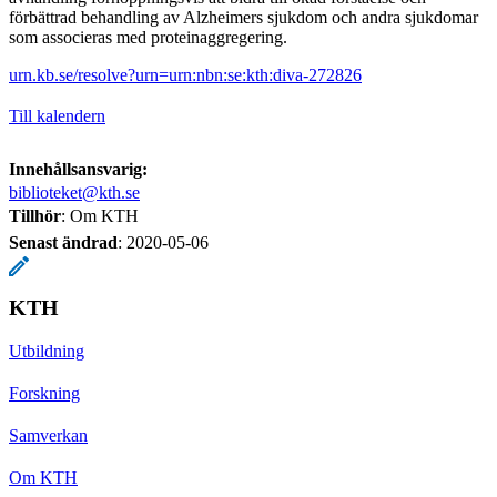
förbättrad behandling av Alzheimers sjukdom och andra sjukdomar
som associeras med proteinaggregering.
urn.kb.se/resolve?urn=urn:nbn:se:kth:diva-272826
Till kalendern
Innehållsansvarig:
biblioteket@kth.se
Tillhör
: Om KTH
Senast ändrad
:
2020-05-06
KTH
Utbildning
Forskning
Samverkan
Om KTH