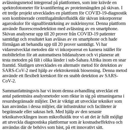
avläsningsmetod integrerad på plattformen, som inte krävde en
spektrofotometer för kvantifiering av proteinmängden på skivan. I
ett tredje projekt utvecklades en plattform för COVID-19-diagnostik
som kombinerade centrifugalmikrofluidik där skivan inkorporerar
agaroskulor för signalförstärkning av nukleinsyror. Denna plattform
använde fluorescensdetektion med avläsning av en smartphone.
Skivan analyserar upp till 20 prover från COVID-19 patienter
samtidigt och resultatet kan avläsas av en smartphone och hade
förmågan att behandla upp till 20 prover samtidigt. Vi har
vidareutvecklat metoden där vi inkorporerat en kamera istället för
mobiltelefon för att automatisera bildanalysen och vi planerar att
testa metoden på fält i olika länder i sub-Sahara Afrika inom en snar
framtid. Slutligen utvecklades en alternativ metod för detektion av
SARS-CoV-2 med hjälp av elektrokemisk biosensing. Denna metod
använde ett flexibelt kretskort för en snabb detektion av SARS-
CoV-2.
Sammanfattningsvis har vi inom denna avhandling utvecklat ett
antal patientnära analysmetoder som riktar in sig på utmaningarna i
resursbegränsade miljöer. Det är viktigt att utvecklar tekniker som
kan användas i dessa miljöer, där infrastruktur och faciliteter är
begränsade eller saknas helt. Med hjälp av den senaste
teknikutvecklingen inom mikrofluidik tror vi att det är fullt möjligt
att utveckla diagnostiska plattformar som är kostnadseffektiva och
användas där de behövs som bäst, på ett innovativt sätt.