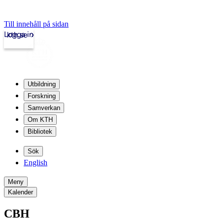
Till innehåll på sidan
Logga in
kth.se
Utbildning
Forskning
Samverkan
Om KTH
Bibliotek
Sök
English
Meny
Kalender
CBH