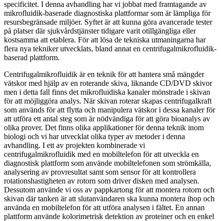
specificitet. I denna avhandling har vi jobbat med framtagande av
mikrofluidik-baserade diagnostiska plattformar som är lämpliga för
resursbegränsade miljöer. Syftet är att kunna göra avancerade tester
på platser där sjukvårdstjänster tidigare varit otillgängliga eller
kostsamma att etablera. För att lösa de tekniska utmaningarna har
flera nya tekniker utvecklats, bland annat en centrifugalmikrofluidik-
baserad plattform.
Centrifugalmikrofluidik är en teknik för att hantera små mängder
vätskor med hjälp av en roterande skiva, liknande CD/DVD skivor
men i detta fall finns det mikrofluidiska kanaler mönstrade i skivan
för att möjliggöra analys. När skivan roterar skapas centrifugalkraft
som används för att flytta och manipulera vätskor i dessa kanaler för
att utföra ett antal steg som är nödvändiga för att göra bioanalys av
olika prover. Det finns olika applikationer för denna teknik inom
biologi och vi har utvecklat olika typer av metoder i denna
avhandling. I ett av projekten kombinerade vi
centrifugalmikrofluidik med en mobiltelefon för att utveckla en
diagnostisk plattform som använde mobiltelefonen som strömkälla,
analysering av provresultat samt som sensor för att kontrollera
rotationshastigheten av rotorn som driver disken med analysen.
Dessutom använde vi oss av pappkartong för att montera rotorn och
skivan där tanken är att slutanvändaren ska kunna montera ihop och
använda en mobiltelefon för att utföra analysen i fältet. En annan
plattform använde kolorimetrisk detektion av proteiner och en enkel