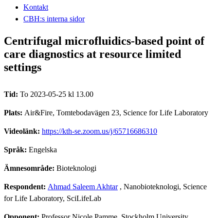
Kontakt
CBH:s interna sidor
Centrifugal microfluidics-based point of
care diagnostics at resource limited
settings
Tid:
To 2023-05-25 kl 13.00
Plats:
Air&Fire, Tomtebodavägen 23, Science for Life Laboratory
Videolänk:
https://kth-se.zoom.us/j/65716686310
Språk:
Engelska
Ämnesområde:
Bioteknologi
Respondent:
Ahmad Saleem Akhtar
, Nanobioteknologi, Science
for Life Laboratory, SciLifeLab
Opponent:
Professor Nicole Pamme, Stockholm University