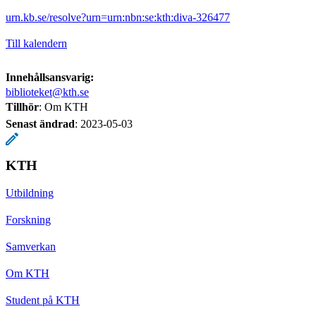
urn.kb.se/resolve?urn=urn:nbn:se:kth:diva-326477
Till kalendern
Innehållsansvarig:
biblioteket@kth.se
Tillhör
: Om KTH
Senast ändrad
:
2023-05-03
KTH
Utbildning
Forskning
Samverkan
Om KTH
Student på KTH