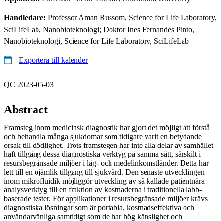
Handledare:
Professor Aman Russom, Science for Life Laboratory,
SciLifeLab, Nanobioteknologi; Doktor Ines Fernandes Pinto,
Nanobioteknologi, Science for Life Laboratory, SciLifeLab
Exportera till kalender
QC 2023-05-03
Abstract
Framsteg inom medicinsk diagnostik har gjort det möjligt att förstå
och behandla många sjukdomar som tidigare varit en betydande
orsak till dödlighet. Trots framstegen har inte alla delar av samhället
haft tillgång dessa diagnostiska verktyg på samma sätt, särskilt i
resursbegränsade miljöer i låg- och medelinkomstländer. Detta har
lett till en ojämlik tillgång till sjukvård. Den senaste utvecklingen
inom mikrofluidik möjliggör utveckling av så kallade patientnära
analysverktyg till en fraktion av kostnaderna i traditionella labb-
baserade tester. För applikationer i resursbegränsade miljöer krävs
diagnostiska lösningar som är portabla, kostnadseffektiva och
användarvänliga samtidigt som de har hög känslighet och