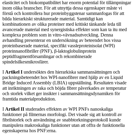
elasticitet och biokompatibilitet har enorm potential för tillämpningar
inom olika branscher. För att utnyttja dessa egenskaper måste vi
förstå och kontrollera hur proteinbyggstenar sammanfogas för att
bilda hierarkiskt strukturerade material. Samtidigt kan
kombinationen av olika proteiner med kritiskt tänkande leda till
avancerade material med synergistiska effekter som kan ta itu med
komplexa problem som in vitro-vävnadsutveckling. Denna
avhandling presenterar en undersökning av beteendet hos vissa
proteinbaserade material, specifikt vassleproteinisolat (WPI)
proteinnanofibriller (PNF), β-laktoglobulinprotein
peptidfragmentförsamlingar och rekombinerade
spindelsilkesmikrosfärer.
I
Artikel I
undersöktes den hierarkiska sammansättningen och
packningsbeteendet hos WPI-nanofibrer med hjälp av en Liquid
Bridge Induced Assembly (LBIA) uppställning. Resultaten visade
att inriktningen av raka och böjda fibrer påverkades av temperatur
och storlek vilket ger insikter i sammansättningsdynamiken för
framtida materialproduktion.
I
Artikel II
studerades effekten av WPI PNFs nanoskaliga
funktioner på filmernas morfologi. Det visade sig att kontroll av
fibrilstorlek och användning av snabbtorkningsprotokoll kunde
manipulera makroskaliga funktioner utan att offra de funktionella
egenskaperna hos PNF:erna.