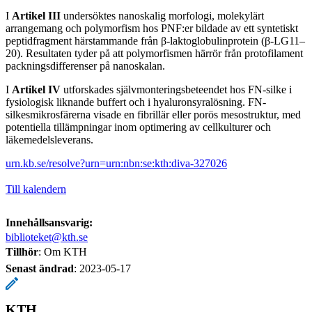
I
Artikel III
undersöktes nanoskalig morfologi, molekylärt
arrangemang och polymorfism hos PNF:er bildade av ett syntetiskt
peptidfragment härstammande från β-laktoglobulinprotein (β-LG11–
20). Resultaten tyder på att polymorfismen härrör från protofilament
packningsdifferenser på nanoskalan.
I
Artikel IV
utforskades självmonteringsbeteendet hos FN-silke i
fysiologisk liknande buffert och i hyaluronsyralösning. FN-
silkesmikrosfärerna visade en fibrillär eller porös mesostruktur, med
potentiella tillämpningar inom optimering av cellkulturer och
läkemedelsleverans.
urn.kb.se/resolve?urn=urn:nbn:se:kth:diva-327026
Till kalendern
Innehållsansvarig:
biblioteket@kth.se
Tillhör
: Om KTH
Senast ändrad
:
2023-05-17
KTH