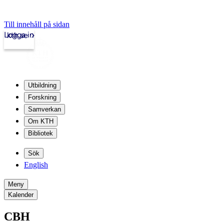
Till innehåll på sidan
Logga in
kth.se
Utbildning
Forskning
Samverkan
Om KTH
Bibliotek
Sök
English
Meny
Kalender
CBH