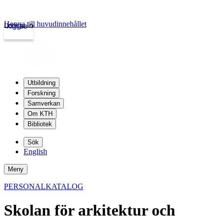
Hoppa till huvudinnehållet
Logga in
kth.se
Utbildning
Forskning
Samverkan
Om KTH
Bibliotek
Sök
English
Meny
PERSONALKATALOG
Skolan för arkitektur och