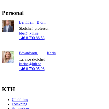
Personal
Berggren
Björn
Skolchef, professor
bber@kth.se
+46 8 790 86 58
Edvardsson Björnberg
Karin
1:a vice skolchef
karine@kth.se
+46 8 790 95 96
KTH
Utbildning
Forskning
Samverkan