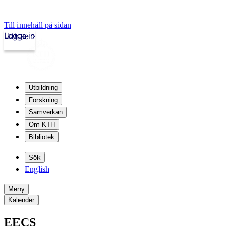
Till innehåll på sidan
Logga in
kth.se
Utbildning
Forskning
Samverkan
Om KTH
Bibliotek
Sök
English
Meny
Kalender
EECS