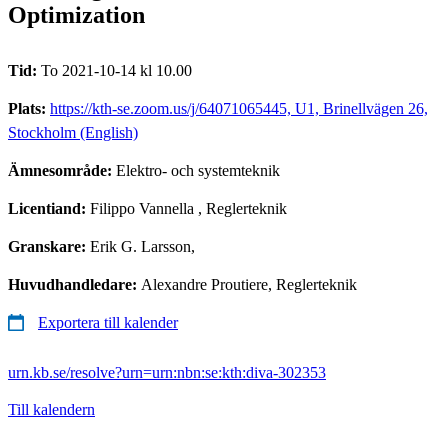
Optimization
Tid:
To 2021-10-14 kl 10.00
Plats:
https://kth-se.zoom.us/j/64071065445, U1, Brinellvägen 26,
Stockholm (English)
Ämnesområde:
Elektro- och systemteknik
Licentiand:
Filippo Vannella
, Reglerteknik
Granskare:
Erik G. Larsson,
Huvudhandledare:
Alexandre Proutiere, Reglerteknik
Exportera till kalender
urn.kb.se/resolve?urn=urn:nbn:se:kth:diva-302353
Till kalendern