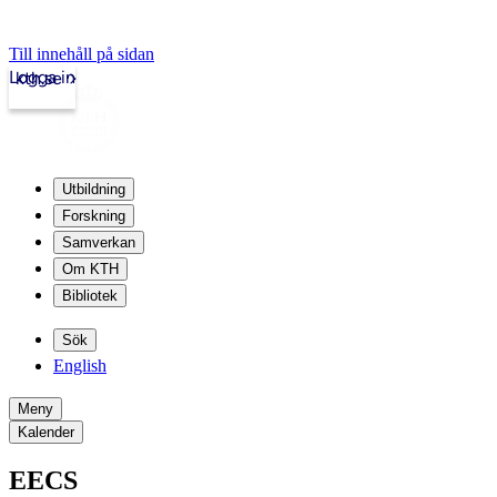
Till innehåll på sidan
Logga in
kth.se
Utbildning
Forskning
Samverkan
Om KTH
Bibliotek
Sök
English
Meny
Kalender
EECS