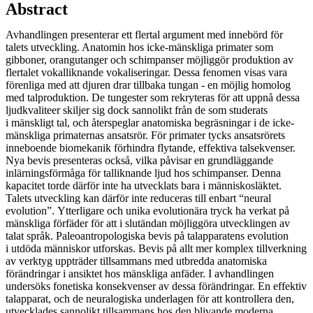
Abstract
Avhandlingen presenterar ett flertal argument med innebörd för
talets utveckling. Anatomin hos icke-mänskliga primater som
gibboner, orangutanger och schimpanser möjliggör produktion av
flertalet vokalliknande vokaliseringar. Dessa fenomen visas vara
förenliga med att djuren drar tillbaka tungan - en möjlig homolog
med talproduktion. De tungester som rekryteras för att uppnå dessa
ljudkvaliteer skiljer sig dock sannolikt från de som studerats
i mänskligt tal, och återspeglar anatomiska begräsningar i de icke-
mänskliga primaternas ansatsrör. För primater tycks ansatsrörets
inneboende biomekanik förhindra flytande, effektiva talsekvenser.
Nya bevis presenteras också, vilka påvisar en grundläggande
inlärningsförmåga för talliknande ljud hos schimpanser. Denna
kapacitet torde därför inte ha utvecklats bara i människosläktet.
Talets utveckling kan därför inte reduceras till enbart “neural
evolution”. Ytterligare och unika evolutionära tryck ha verkat på
mänskliga förfäder för att i slutändan möjliggöra utvecklingen av
talat språk. Paleoantropologiska bevis på talapparatens evolution
i utdöda människor utforskas. Bevis på allt mer komplex tillverkning
av verktyg uppträder tillsammans med utbredda anatomiska
förändringar i ansiktet hos mänskliga anfäder. I avhandlingen
undersöks fonetiska konsekvenser av dessa förändringar. En effektiv
talapparat, och de neuralogiska underlagen för att kontrollera den,
utvecklades sannolikt tillsammans hos den blivande moderna