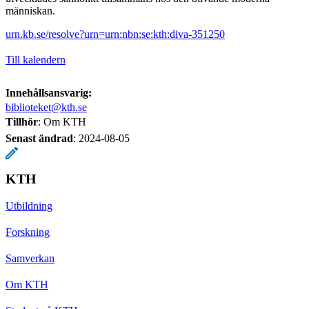
människan.
urn.kb.se/resolve?urn=urn:nbn:se:kth:diva-351250
Till kalendern
Innehållsansvarig:
biblioteket@kth.se
Tillhör
: Om KTH
Senast ändrad
:
2024-08-05
KTH
Utbildning
Forskning
Samverkan
Om KTH