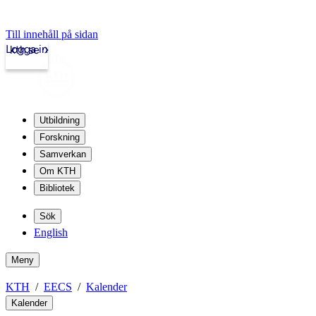
Till innehåll på sidan
Logga in
kth.se
Utbildning
Forskning
Samverkan
Om KTH
Bibliotek
Sök
English
Meny
KTH
EECS
Kalender
Kalender