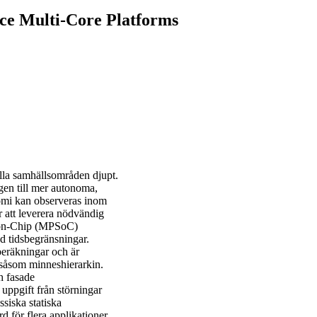
e Multi-Core Platforms
alla samhällsområden djupt.
en till mer autonoma,
nomi kan observeras inom
r att leverera nödvändig
s-on-Chip (MPSoC)
ed tidsbegränsningar.
beräkningar och är
 såsom minneshierarkin.
h fasade
 uppgift från störningar
ssiska statiska
 för flera applikationer