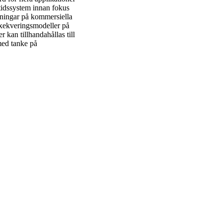
tidssystem innan fokus
äkningar på kommersiella
exekveringsmodeller på
 kan tillhandahållas till
med tanke på