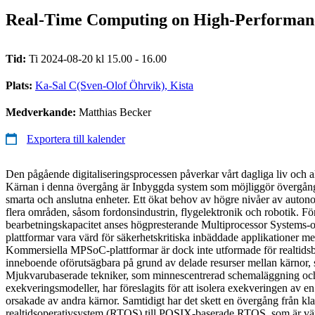
Real-Time Computing on High-Performanc
Tid:
Ti 2024-08-20 kl 15.00 - 16.00
Plats:
Ka-Sal C(Sven-Olof Öhrvik), Kista
Medverkande:
Matthias Becker
Exportera till kalender
Den pågående digitaliseringsprocessen påverkar vårt dagliga liv och 
Kärnan i denna övergång är Inbyggda system som möjliggör övergång
smarta och anslutna enheter. Ett ökat behov av högre nivåer av auto
flera områden, såsom fordonsindustrin, flygelektronik och robotik. Fö
bearbetningskapacitet anses högpresterande Multiprocessor System
plattformar vara värd för säkerhetskritiska inbäddade applikationer m
Kommersiella MPSoC-plattformar är dock inte utformade för realtids
inneboende oförutsägbara på grund av delade resurser mellan kärnor,
Mjukvarubaserade tekniker, som minnescentrerad schemaläggning oc
exekveringsmodeller, har föreslagits för att isolera exekveringen av en
orsakade av andra kärnor. Samtidigt har det skett en övergång från kla
realtidsoperativsystem (RTOS) till POSIX-baserade RTOS, som är värd