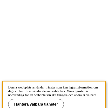
Kurs- och programkatalogen
Lärplattformen Canvas
Webbmejl
Kontakt
KTH
100 44 Stockholm
+46 8 790 60 00
Kontakta KTH
Jobba på KTH
Denna webbplats använder tjänster som kan lagra information om
Press och media
dig och hur du använder denna webbplats. Vissa tjänster är
nödvändiga för att webbplatsen ska fungera och andra är valbara.
Faktura och betalning KTH
Hantera valbara tjänster