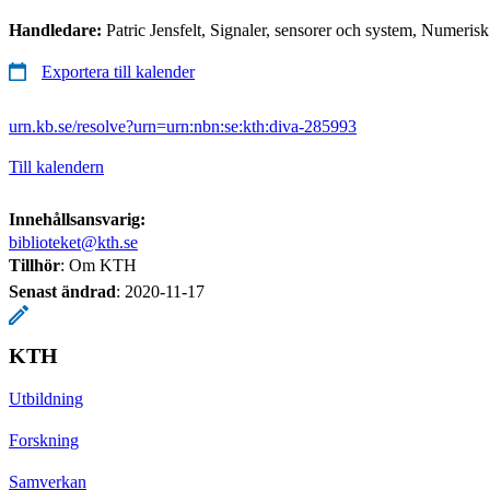
Handledare:
Patric Jensfelt, Signaler, sensorer och system, Numeri
Exportera till kalender
urn.kb.se/resolve?urn=urn:nbn:se:kth:diva-285993
Till kalendern
Innehållsansvarig:
biblioteket@kth.se
Tillhör
: Om KTH
Senast ändrad
:
2020-11-17
KTH
Utbildning
Forskning
Samverkan