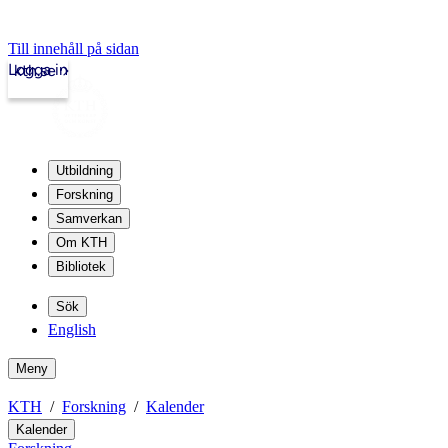
Till innehåll på sidan
Logga in
kth.se
Utbildning
Forskning
Samverkan
Om KTH
Bibliotek
Sök
English
Meny
KTH
Forskning
Kalender
Kalender