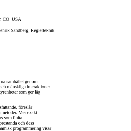
er, CO, USA
Henrik Sandberg, Reglerteknik
rna samhället genom
 och mänskliga interaktioner
tyrenheter som ger låg
fattande, föreslår
gnmetoder. Mer exakt
as som finita
 prestanda och dess
ynamisk programmering visar