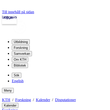
Till innehåll på sidan
Logga in
kth.se
Utbildning
Forskning
Samverkan
Om KTH
Bibliotek
Sök
English
Meny
KTH
Forskning
Kalender
Disputationer
Kalender