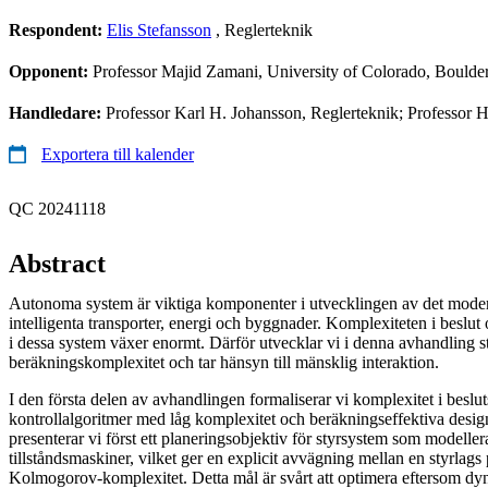
Respondent:
Elis Stefansson
, Reglerteknik
Opponent:
Professor Majid Zamani, University of Colorado, Bould
Handledare:
Professor Karl H. Johansson, Reglerteknik; Professor 
Exportera till kalender
QC 20241118
Abstract
Autonoma system är viktiga komponenter i utvecklingen av det mode
intelligenta transporter, energi och byggnader. Komplexiteten i beslut
i dessa system växer enormt. Därför utvecklar vi i denna avhandling s
beräkningskomplexitet och tar hänsyn till mänsklig interaktion.
I den första delen av avhandlingen formaliserar vi komplexitet i besluts
kontrollalgoritmer med låg komplexitet och beräkningseffektiva desi
presenterar vi först ett planeringsobjektiv för styrsystem som modeller
tillståndsmaskiner, vilket ger en explicit avvägning mellan en styrlags
Kolmogorov-komplexitet. Detta mål är svårt att optimera eftersom d