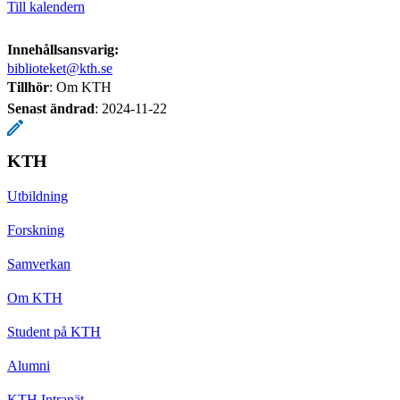
Till kalendern
Innehållsansvarig:
biblioteket@kth.se
Tillhör
: Om KTH
Senast ändrad
:
2024-11-22
KTH
Utbildning
Forskning
Samverkan
Om KTH
Student på KTH
Alumni
KTH Intranät