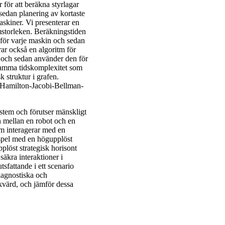
r för att beräkna styrlagar
sedan planering av kortaste
askiner. Vi presenterar en
mstorleken. Beräkningstiden
för varje maskin och sedan
rar också en algoritm för
n och sedan använder den för
n samma tidskomplexitet som
k struktur i grafen.
på Hamilton-Jacobi-Bellman-
stem och förutser mänskligt
en mellan en robot och en
om interagerar med en
 spel med en högupplöst
plöst strategisk horisont
äkra interaktioner i
tsfattande i ett scenario
kagnostiska och
värd, och jämför dessa