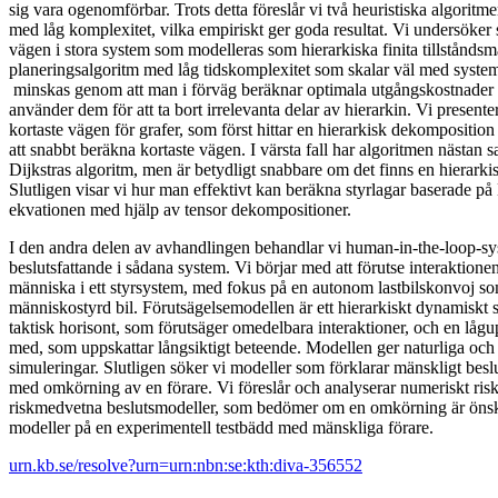
sig vara ogenomförbar. Trots detta föreslår vi två heuristiska algoritme
med låg komplexitet, vilka empiriskt ger goda resultat. Vi undersöker 
vägen i stora system som modelleras som hierarkiska finita tillståndsm
planeringsalgoritm med låg tidskomplexitet som skalar väl med syste
minskas genom att man i förväg beräknar optimala utgångskostnader 
använder dem för att ta bort irrelevanta delar av hierarkin. Vi presente
kortaste vägen för grafer, som först hittar en hierarkisk dekompositio
att snabbt beräkna kortaste vägen. I värsta fall har algoritmen nästa
Dijkstras algoritm, men är betydligt snabbare om det finns en hierarkis
Slutligen visar vi hur man effektivt kan beräkna styrlagar baserade 
ekvationen med hjälp av tensor dekompositioner.
I den andra delen av avhandlingen behandlar vi human-in-the-loop-sy
beslutsfattande i sådana system. Vi börjar med att förutse interaktion
människa i ett styrsystem, med fokus på en autonom lastbilskonvoj s
människostyrd bil. Förutsägelsemodellen är ett hierarkiskt dynamiskt
taktisk horisont, som förutsäger omedelbara interaktioner, och en lågup
med, som uppskattar långsiktigt beteende. Modellen ger naturliga och s
simuleringar. Slutligen söker vi modeller som förklarar mänskligt beslu
med omkörning av en förare. Vi föreslår och analyserar numeriskt ris
riskmedvetna beslutsmodeller, som bedömer om en omkörning är önsk
modeller på en experimentell testbädd med mänskliga förare.
urn.kb.se/resolve?urn=urn:nbn:se:kth:diva-356552