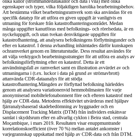
olika källor (strömmandedatakällor och data i vila) med olika
egenskaper och typer, vilka följaktligen harolika bearbetningsbehov.
Att bestämma vilket bearbetningsramverk som ska användas för en
specifik datatyp för att utföra en given uppgift är vanligtvis en
utmaning för forskare från katastrofhanteringsområdet. Medan
många uppgifter kanutföras med befolknings- och rörelsedata, är en
nyckeluppgift, och utan tvekan denviktigaste uppgiften för
katastrofhantering, att analysera befolkningens förflyttningunder och
efter en katastrof. I denna avhandling inhämtades därför kunskapen
ochramverket genom en litteraturstudie. Dess resultat användes för
att välja verktygoch bearbetningsstrategier för att utföra en analys av
befolkningsförflyttning efter en katastrof. Detta är ett
användningsfall av ramverket samt en illustration avvärdet av och
utmaningarna i (t.ex. luckor i data på grund av strömavbrott)
attanvända CDR-dataanalys för att stödja
katastrofhantering.Mängden av förflyttad befolkning härleddes
genom att analysera variationenvid hemmobilmasten för varje
anonymiserad mobiltelefonabonnent före och efteren katastrof med
hjälp av CDR-data. Metodens effektivitet utvärderas med hjälpav
fjärranalysbaserad skadebedömning av byggnader och en
Displacement Tracking Matrix (DTM) från individers enkätsvar
samlat i skyddsrum efter en allvarlig cyklon i Beira stad, centrala
Moçambique, i mars 2019. Resultaten visar enuppmuntrande
korrelationskoefficient (över 70 %) mellan antalet ankomster i
varjegrannskap uppskattad med hjälp av CDR-data och från DTM.