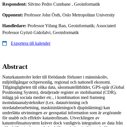
Respondent:
Silvino Pedro Cumbane
, Geoinformatik
Opponent:
Professor John Östh, Oslo Metropolitan University
Handledare:
Professor Yifang Ban, Geoinformatik; Associated
Professor Gyözö Gidofalvi, Geoinformatik
Exportera till kalender
Abstract
Naturkatastrofer leder till förödande förluster i människoliv,
miljötillgångar ochpersonlig, regional och nationell ekonomi.
Tillgängligheten till olika data, såsomsatellitbilder, GPS-spår (Global
Positioning System), detaljerade register av mobilsamtal (CDR),
inlägg på sociala medier etc., i kombination med framsteg
inomdataanalystekniker (t.ex. datautvinning och
stordataberarbetning, maskininlärningoch djupinlärning) kan
underlätta utvinningen av geospatial information som är avgörande
för snabb och effektiv katastrofinsats. Utvecklingen av
katastrofinsatssystem kräver dock vanligtvis integration av data från