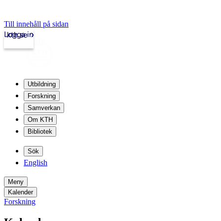
Till innehåll på sidan
Logga in
kth.se
Utbildning
Forskning
Samverkan
Om KTH
Bibliotek
Sök
English
Meny
Kalender
Forskning