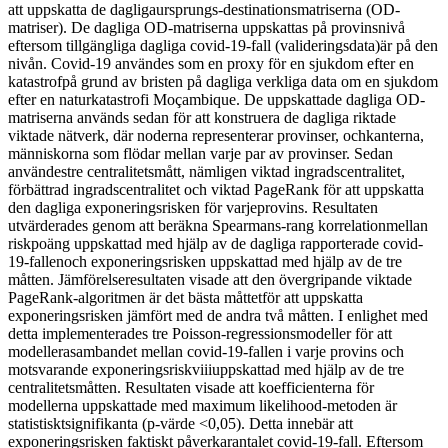
att uppskatta de dagligaursprungs-destinationsmatriserna (OD-
matriser). De dagliga OD-matriserna uppskattas på provinsnivå
eftersom tillgängliga dagliga covid-19-fall (valideringsdata)är på den
nivån. Covid-19 användes som en proxy för en sjukdom efter en
katastrofpå grund av bristen på dagliga verkliga data om en sjukdom
efter en naturkatastrofi Moçambique. De uppskattade dagliga OD-
matriserna används sedan för att konstruera de dagliga riktade
viktade nätverk, där noderna representerar provinser, ochkanterna,
människorna som flödar mellan varje par av provinser. Sedan
användestre centralitetsmått, nämligen viktad ingradscentralitet,
förbättrad ingradscentralitet och viktad PageRank för att uppskatta
den dagliga exponeringsrisken för varjeprovins. Resultaten
utvärderades genom att beräkna Spearmans-rang korrelationmellan
riskpoäng uppskattad med hjälp av de dagliga rapporterade covid-
19-fallenoch exponeringsrisken uppskattad med hjälp av de tre
måtten. Jämförelseresultaten visade att den övergripande viktade
PageRank-algoritmen är det bästa måttetför att uppskatta
exponeringsrisken jämfört med de andra två måtten. I enlighet med
detta implementerades tre Poisson-regressionsmodeller för att
modellerasambandet mellan covid-19-fallen i varje provins och
motsvarande exponeringsriskviiiuppskattad med hjälp av de tre
centralitetsmåtten. Resultaten visade att koefficienterna för
modellerna uppskattade med maximum likelihood-metoden är
statistisktsignifikanta (p-värde <0,05). Detta innebär att
exponeringsrisken faktiskt påverkarantalet covid-19-fall. Eftersom