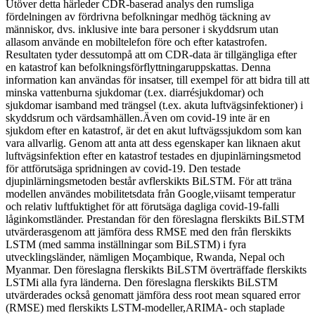
Utöver detta härleder CDR-baserad analys den rumsliga
fördelningen av fördrivna befolkningar medhög täckning av
människor, dvs. inklusive inte bara personer i skyddsrum utan
allasom använde en mobiltelefon före och efter katastrofen.
Resultaten tyder dessutompå att om CDR-data är tillgängliga efter
en katastrof kan befolkningsförflyttningaruppskattas. Denna
information kan användas för insatser, till exempel för att bidra till att
minska vattenburna sjukdomar (t.ex. diarrésjukdomar) och
sjukdomar isamband med trängsel (t.ex. akuta luftvägsinfektioner) i
skyddsrum och värdsamhällen.Även om covid-19 inte är en
sjukdom efter en katastrof, är det en akut luftvägssjukdom som kan
vara allvarlig. Genom att anta att dess egenskaper kan liknaen akut
luftvägsinfektion efter en katastrof testades en djupinlärningsmetod
för attförutsäga spridningen av covid-19. Den testade
djupinlärningsmetoden består avflerskikts BiLSTM. För att träna
modellen användes mobilitetsdata från Google,viisamt temperatur
och relativ luftfuktighet för att förutsäga dagliga covid-19-falli
låginkomstländer. Prestandan för den föreslagna flerskikts BiLSTM
utvärderasgenom att jämföra dess RMSE med den från flerskikts
LSTM (med samma inställningar som BiLSTM) i fyra
utvecklingsländer, nämligen Moçambique, Rwanda, Nepal och
Myanmar. Den föreslagna flerskikts BiLSTM överträffade flerskikts
LSTMi alla fyra länderna. Den föreslagna flerskikts BiLSTM
utvärderades också genomatt jämföra dess root mean squared error
(RMSE) med flerskikts LSTM-modeller,ARIMA- och staplade