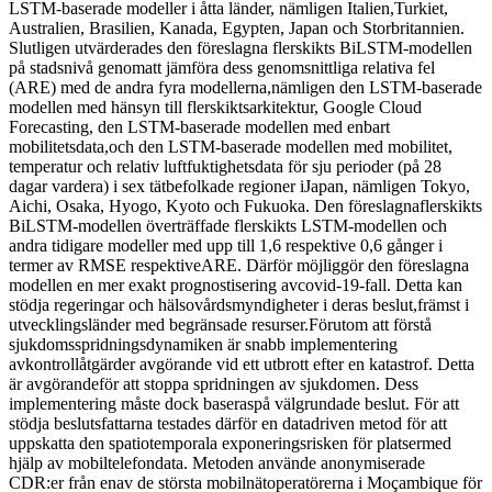
LSTM-baserade modeller i åtta länder, nämligen Italien,Turkiet,
Australien, Brasilien, Kanada, Egypten, Japan och Storbritannien.
Slutligen utvärderades den föreslagna flerskikts BiLSTM-modellen
på stadsnivå genomatt jämföra dess genomsnittliga relativa fel
(ARE) med de andra fyra modellerna,nämligen den LSTM-baserade
modellen med hänsyn till flerskiktsarkitektur, Google Cloud
Forecasting, den LSTM-baserade modellen med enbart
mobilitetsdata,och den LSTM-baserade modellen med mobilitet,
temperatur och relativ luftfuktighetsdata för sju perioder (på 28
dagar vardera) i sex tätbefolkade regioner iJapan, nämligen Tokyo,
Aichi, Osaka, Hyogo, Kyoto och Fukuoka. Den föreslagnaflerskikts
BiLSTM-modellen överträffade flerskikts LSTM-modellen och
andra tidigare modeller med upp till 1,6 respektive 0,6 gånger i
termer av RMSE respektiveARE. Därför möjliggör den föreslagna
modellen en mer exakt prognostisering avcovid-19-fall. Detta kan
stödja regeringar och hälsovårdsmyndigheter i deras beslut,främst i
utvecklingsländer med begränsade resurser.Förutom att förstå
sjukdomsspridningsdynamiken är snabb implementering
avkontrollåtgärder avgörande vid ett utbrott efter en katastrof. Detta
är avgörandeför att stoppa spridningen av sjukdomen. Dess
implementering måste dock baseraspå välgrundade beslut. För att
stödja beslutsfattarna testades därför en datadriven metod för att
uppskatta den spatiotemporala exponeringsrisken för platsermed
hjälp av mobiltelefondata. Metoden använde anonymiserade
CDR:er från enav de största mobilnätoperatörerna i Moçambique för