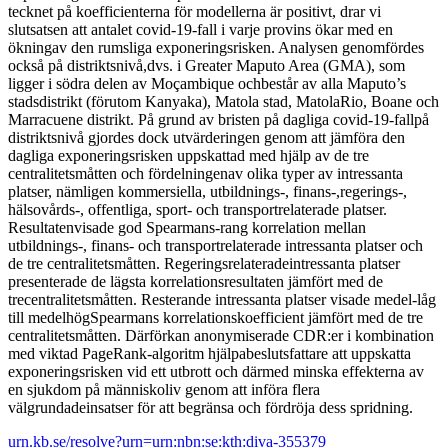
tecknet på koefficienterna för modellerna är positivt, drar vi
slutsatsen att antalet covid-19-fall i varje provins ökar med en
ökningav den rumsliga exponeringsrisken. Analysen genomfördes
också på distriktsnivå,dvs. i Greater Maputo Area (GMA), som
ligger i södra delen av Moçambique ochbestår av alla Maputo’s
stadsdistrikt (förutom Kanyaka), Matola stad, MatolaRio, Boane och
Marracuene distrikt. På grund av bristen på dagliga covid-19-fallpå
distriktsnivå gjordes dock utvärderingen genom att jämföra den
dagliga exponeringsrisken uppskattad med hjälp av de tre
centralitetsmåtten och fördelningenav olika typer av intressanta
platser, nämligen kommersiella, utbildnings-, finans-,regerings-,
hälsovårds-, offentliga, sport- och transportrelaterade platser.
Resultatenvisade god Spearmans-rang korrelation mellan
utbildnings-, finans- och transportrelaterade intressanta platser och
de tre centralitetsmåtten. Regeringsrelateradeintressanta platser
presenterade de lägsta korrelationsresultaten jämfört med de
trecentralitetsmåtten. Resterande intressanta platser visade medel-låg
till medelhögSpearmans korrelationskoefficient jämfört med de tre
centralitetsmåtten. Därförkan anonymiserade CDR:er i kombination
med viktad PageRank-algoritm hjälpabeslutsfattare att uppskatta
exponeringsrisken vid ett utbrott och därmed minska effekterna av
en sjukdom på människoliv genom att införa flera
välgrundadeinsatser för att begränsa och fördröja dess spridning.
urn.kb.se/resolve?urn=urn:nbn:se:kth:diva-355379