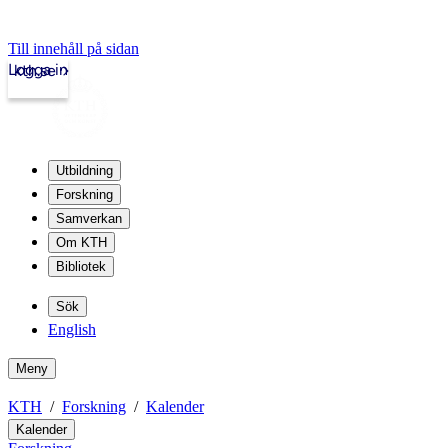
Till innehåll på sidan
Logga in
kth.se
Utbildning
Forskning
Samverkan
Om KTH
Bibliotek
Sök
English
Meny
KTH
Forskning
Kalender
Kalender