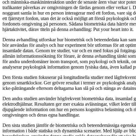
och människa-maskininteraktion under de senaste åren visar stor potenti
trafikanter påverkas av omgivningen de färdas genom eller verkar i. Det
noggrant samla in hur en person interagerar med ett fordon, vare sig det
ett fjärrstyrt fordon, utan det är också möjligt att förstå psykologisk o
fordonets omgivning på personen. Sådana biometriska data härrör mes
hjärtaktivitet, därav titeln på denna avhandling: Put your heart into it.
Denna avhandling utforskar hur biometrisk och beteendedata kan saml
bör användas för analys och hur experiment bör utformas för att optim
insamlade datan. Genom tre studier, var och en med fokus på fotgänga
allmän informationssökning för förare, är denna avhandling tänkt som 
för andra underdomäner inom transport, som psykologi och teknik, o
analyserar psykologisk information genom fysiska data, även kallad p
Den första studien fokuserar på longitudinella studier med lågfrekven
genom smartklockor. Ger grövre resultat i termer av psykologisk anal
icke-påträngande eftersom deltagarna kan slå på och stänga av datains
Den andra studien använder högfrekvent biometriska data, insamlad
elektrodhjälmar. Resultaten ger mer exakta avläsningar, vilket leder ti
djupgående information om hur en persons kognitiva belastning och r
omgivningen och deras egna handlingar.
Den sista studien jämför de biometriska och beteendemässiga egenskap
information i både statiska och dynamiska scenarier. Med hjälp av bl