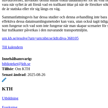
huvudrörelser, använder denna studie enkla dataanalyser för att visa h
vara när syftet är att förstå vad en trafikant tittar på när de försöker 
de är statiska eller rör sig längs en väg.
Sammanfattningsvis har dessa studier och denna avhandling inte bara
effektiva dessa datainsamlingsmetoder kan vara, utan också tagit tidiga
som fungerar och vad som inte fungerar när man skapar scenarier för st
hur trafikanter påverkas i den nuvarande transportmiljön.
urn.kb.se/resolve?urn=urn:nbn:se:kth:diva-368105
Till kalendern
Innehållsansvarig:
biblioteket@kth.se
Tillhör
: Om KTH
Senast ändrad
:
2025-08-26
KTH
Utbildning
Forskning