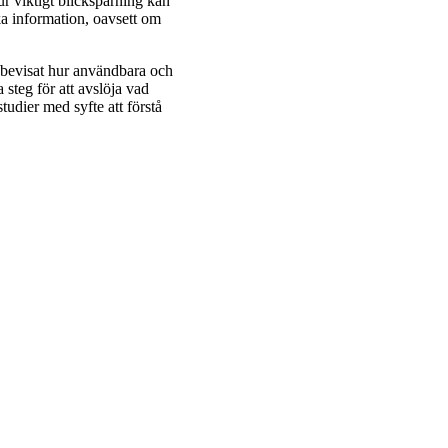
ur viktigt blickspårning kan
söka information, oavsett om
 bevisat hur användbara och
 steg för att avslöja vad
udier med syfte att förstå