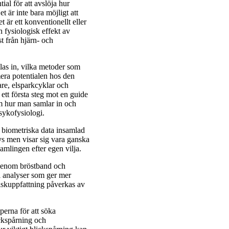
al för att avslöja hur
 är inte bara möjligt att
 är ett konventionellt eller
ch fysiologisk effekt av
t från hjärn- och
as in, vilka metoder som
era potentialen hos den
re, elsparkcyklar och
ett första steg mot en guide
m hur man samlar in och
sykofysiologi.
t biometriska data insamlad
ys men visar sig vara ganska
amlingen efter egen vilja.
 genom bröstband och
ll analyser som ger mer
iskuppfattning påverkas av
erna för att söka
ickspårning och