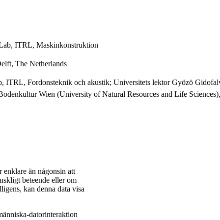
 Lab, ITRL, Maskinkonstruktion
Delft, The Netherlands
 ITRL, Fordonsteknik och akustik; Universitets lektor Gyözö Gidofal
ür Bodenkultur Wien (University of Natural Resources and Life Sciences)
är enklare än någonsin att
änskligt beteende eller om
lligens, kan denna data visa
människa-datorinteraktion