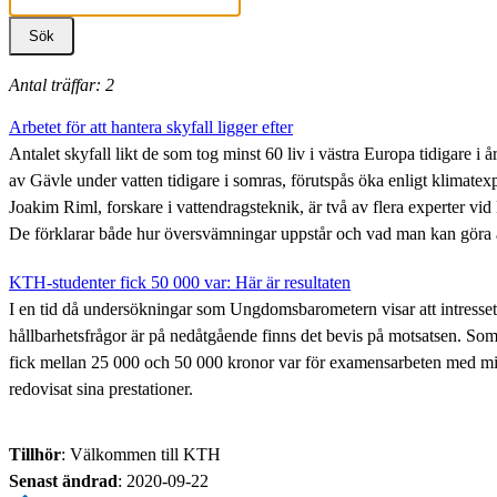
Antal träffar: 2
Arbetet för att hantera skyfall ligger efter
Antalet skyfall likt de som tog minst 60 liv i västra Europa tidigare i 
av Gävle under vatten tidigare i somras, förutspås öka enligt klimat
Joakim Riml, forskare i vattendragsteknik, är två av flera experter 
De förklarar både hur översvämningar uppstår och vad man kan göra 
KTH-studenter fick 50 000 var: Här är resultaten
I en tid då undersökningar som Ungdomsbarometern visar att intresset
hållbarhetsfrågor är på nedåtgående finns det bevis på motsatsen. S
fick mellan 25 000 och 50 000 kronor var för examensarbeten med mi
redovisat sina prestationer.
Tillhör
: Välkommen till KTH
Senast ändrad
:
2020-09-22