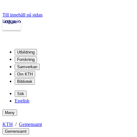
Till innehåll på sidan
Logga in
kth.se
Utbildning
Forskning
Samverkan
Om KTH
Bibliotek
Sök
English
Meny
KTH
Gemensamt
Gemensamt