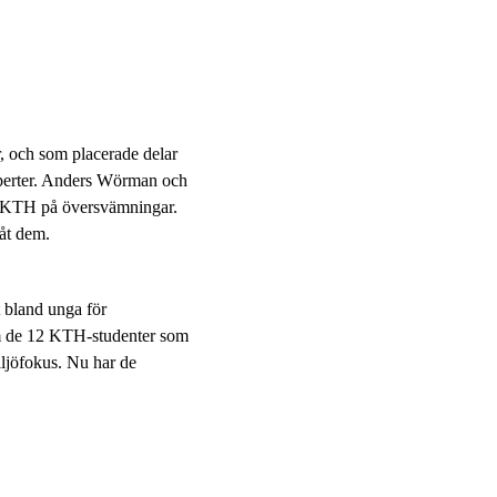
år, och som placerade delar
experter. Anders Wörman och
vid KTH på översvämningar.
åt dem.
 bland unga för
om de 12 KTH-studenter som
ljöfokus. Nu har de