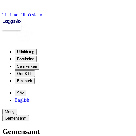
Till innehåll på sidan
Logga in
kth.se
Utbildning
Forskning
Samverkan
Om KTH
Bibliotek
Sök
English
Meny
Gemensamt
Gemensamt