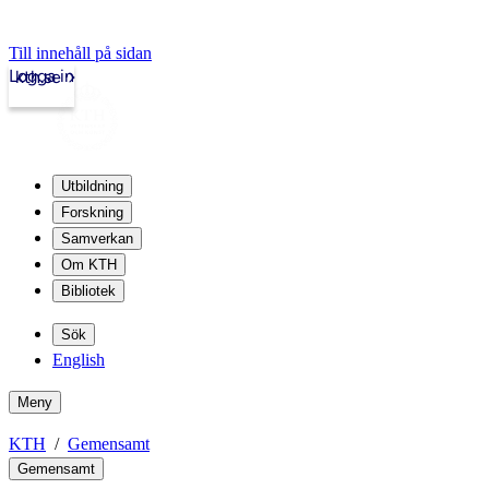
Till innehåll på sidan
Logga in
kth.se
Utbildning
Forskning
Samverkan
Om KTH
Bibliotek
Sök
English
Meny
KTH
Gemensamt
Gemensamt