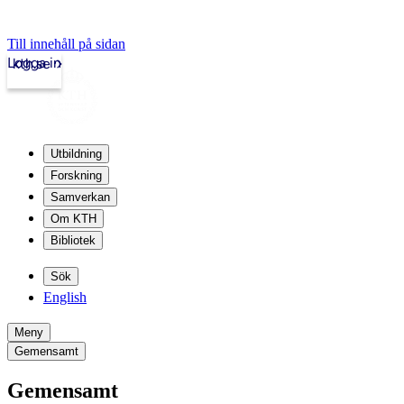
Till innehåll på sidan
Logga in
kth.se
Utbildning
Forskning
Samverkan
Om KTH
Bibliotek
Sök
English
Meny
Gemensamt
Gemensamt