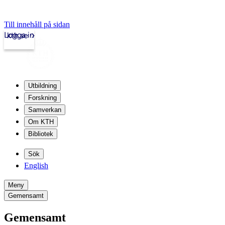
Till innehåll på sidan
Logga in
kth.se
Utbildning
Forskning
Samverkan
Om KTH
Bibliotek
Sök
English
Meny
Gemensamt
Gemensamt