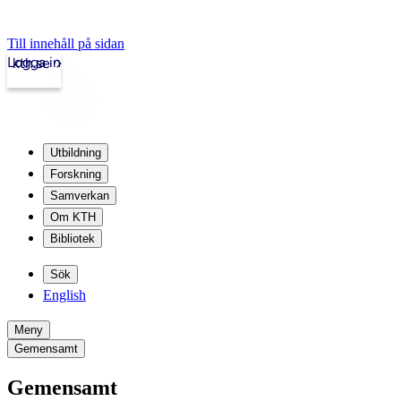
Till innehåll på sidan
Logga in
kth.se
Utbildning
Forskning
Samverkan
Om KTH
Bibliotek
Sök
English
Meny
Gemensamt
Gemensamt