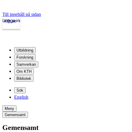
Till innehåll på sidan
Logga in
kth.se
Utbildning
Forskning
Samverkan
Om KTH
Bibliotek
Sök
English
Meny
Gemensamt
Gemensamt