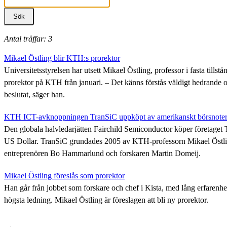
Antal träffar: 3
Mikael Östling blir KTH:s prorektor
Universitetsstyrelsen har utsett Mikael Östling, professor i fasta tillstån
prorektor på KTH från januari. – Det känns förstås väldigt hedrande oc
beslutat, säger han.
KTH ICT-avknoppningen TranSiC uppköpt av amerikanskt börsnotera
Den globala halvledarjätten Fairchild Semiconductor köper företaget
US Dollar. TranSiC grundades 2005 av KTH-professorn Mikael Östl
entreprenören Bo Hammarlund och forskaren Martin Domeij.
Mikael Östling föreslås som prorektor
Han går från jobbet som forskare och chef i Kista, med lång erfarenhe
högsta ledning. Mikael Östling är föreslagen att bli ny prorektor.