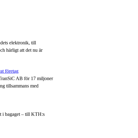
dets elektronik, till
h härligt att det nu är
t företag
 TranSiC AB för 17 miljoner
ing tillsammans med
t i bagaget – till KTH:s