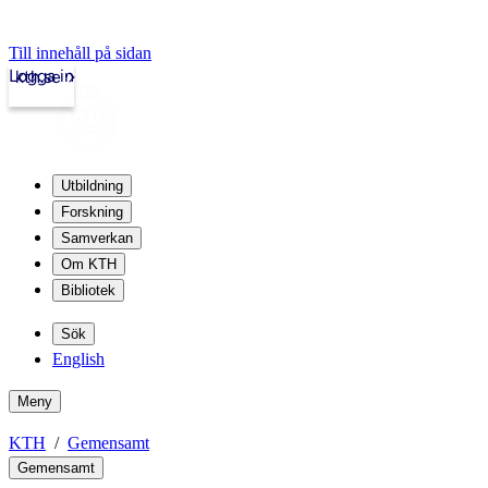
Till innehåll på sidan
Logga in
kth.se
Utbildning
Forskning
Samverkan
Om KTH
Bibliotek
Sök
English
Meny
KTH
Gemensamt
Gemensamt