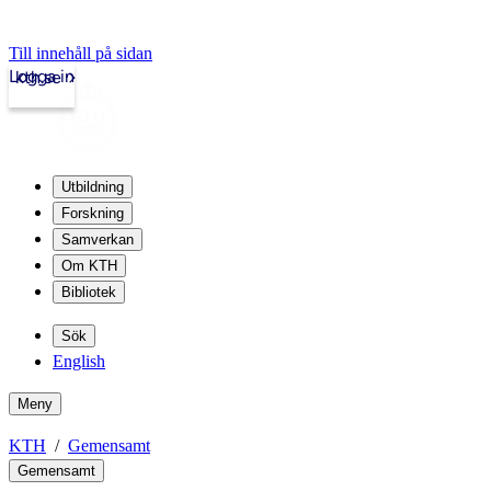
Till innehåll på sidan
Logga in
kth.se
Utbildning
Forskning
Samverkan
Om KTH
Bibliotek
Sök
English
Meny
KTH
Gemensamt
Gemensamt