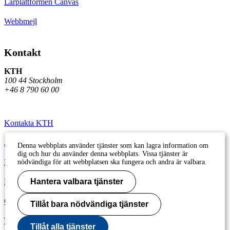
Lärplattformen Canvas
Webbmejl
Kontakt
KTH
100 44 Stockholm
+46 8 790 60 00
Kontakta KTH
Jobba på KTH
Denna webbplats använder tjänster som kan lagra information om
dig och hur du använder denna webbplats. Vissa tjänster är
Press och media
nödvändiga för att webbplatsen ska fungera och andra är valbara.
Faktura och betalning KTH
Hantera valbara tjänster
Om KTH:s webbplatser
Tillåt bara nödvändiga tjänster
Tillgänglighetsredogörelse
Tillåt alla tjänster