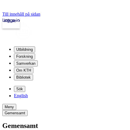
Till innehåll på sidan
Logga in
kth.se
Utbildning
Forskning
Samverkan
Om KTH
Bibliotek
Sök
English
Meny
Gemensamt
Gemensamt