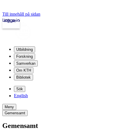
Till innehåll på sidan
Logga in
kth.se
Utbildning
Forskning
Samverkan
Om KTH
Bibliotek
Sök
English
Meny
Gemensamt
Gemensamt